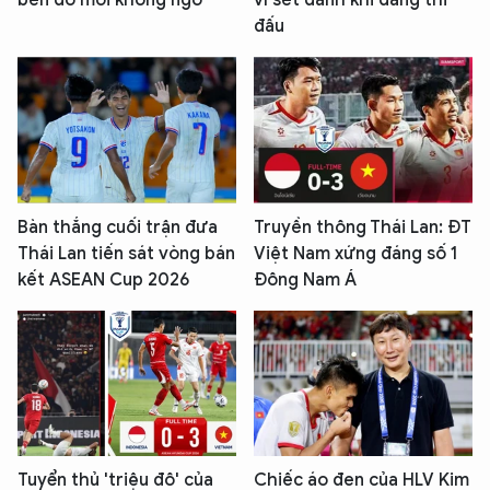
bến đỗ mới không ngờ
vì sét đánh khi đang thi
đấu
Bàn thắng cuối trận đưa
Truyền thông Thái Lan: ĐT
Thái Lan tiến sát vòng bán
Việt Nam xứng đáng số 1
kết ASEAN Cup 2026
Đông Nam Á
Tuyển thủ 'triệu đô' của
Chiếc áo đen của HLV Kim