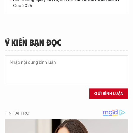
Cup 2026
Ý KIẾN BẠN ĐỌC
GỬI BÌNH LUẬN
XIN CHÀO,
TÔI LÀ CHATBOT CỦA
Hãy hỏi tôi bất kỳ điều gì bạn cần biết về