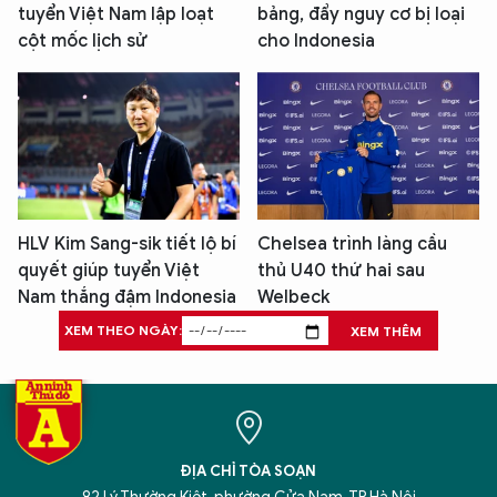
tuyển Việt Nam lập loạt
bảng, đẩy nguy cơ bị loại
cột mốc lịch sử
cho Indonesia
HLV Kim Sang-sik tiết lộ bí
Chelsea trình làng cầu
quyết giúp tuyển Việt
thủ U40 thứ hai sau
Nam thắng đậm Indonesia
Welbeck
XEM THEO NGÀY:
XEM THÊM
ĐỊA CHỈ TÒA SOẠN