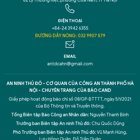
82 Lý Thường Kiệt, phường Cửa Nam, TP Hà Nội
ĐIỆN THOẠI
+84-24 3942 6355
ĐƯỜNG DÂY NÓNG: 032 9907 579
EMAIL
antdcahn@gmail.com
AN NINH THỦ ĐÔ - CƠ QUAN CỦA CÔNG AN THÀNH PHỐ HÀ
NỘI - CHUYÊN TRANG CỦA BÁO CAND
Giấy phép hoạt động báo chí số 08/GP-BTTTT, ngày 5/1/2021
của Bộ Thông tin và Truyền thông.
Tổng Biên tập Báo Công an Nhân dân:
Nguyễn Thanh Bình
Trưởng ban Biên tập An ninh Thủ đô:
Chu Quốc Dũng
Phó Trưởng ban Biên tập An ninh Thủ đô:
Vũ Mạnh Hùng
,
Lưu Hồng Quân
,
Đỗ Trần Quân