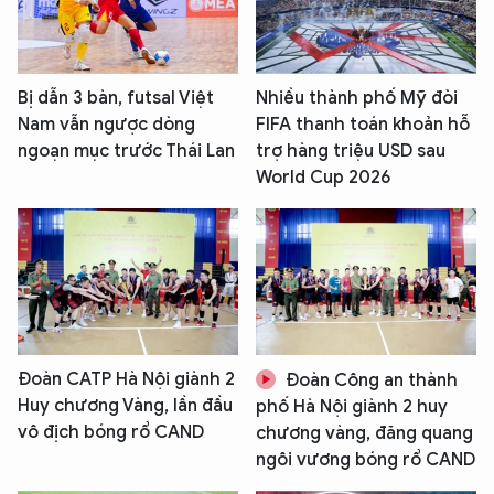
Bị dẫn 3 bàn, futsal Việt
Nhiều thành phố Mỹ đòi
Nam vẫn ngược dòng
FIFA thanh toán khoản hỗ
ngoạn mục trước Thái Lan
trợ hàng triệu USD sau
World Cup 2026
XIN CHÀO,
TÔI LÀ CHATBOT CỦA
Đoàn CATP Hà Nội giành 2
Đoàn Công an thành
Hãy hỏi tôi bất kỳ điều gì bạn cần biết về
Huy chương Vàng, lần đầu
phố Hà Nội giành 2 huy
An Ninh Thủ Đô nhé. Tôi sẵn sàng hỗ trợ!
vô địch bóng rổ CAND
chương vàng, đăng quang
ngôi vương bóng rổ CAND