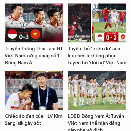
Truyền thông Thái Lan: ĐT
Tuyển thủ 'triệu đô' của
Việt Nam xứng đáng số 1
Indonesia không phục,
Đông Nam Á
tuyên bố 'đòi nợ' Việt Nam
Chiếc áo đen của HLV Kim
LĐBĐ Đông Nam Á: Tuyển
Sang-sik gây sốt
Việt Nam thể hiện đẳng
cấp nhà vô địch