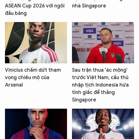
An Ninh Thủ Đô nhé. Tôi sẵn sàng hỗ trợ!
ASEAN Cup 2026 với ngôi
nhà Singapore
đầu bảng
Vinicius chấm dứt tham
Sau trận thua 'ác mộng'
vọng chiêu mộ của
trước Việt Nam, cầu thủ
Arsenal
nhập tịch Indonesia hứa
tỉnh giấc để thắng
Singapore