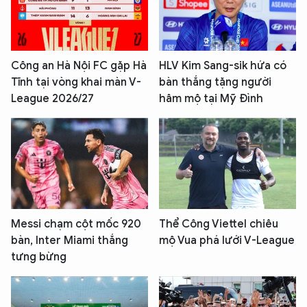
Công an Hà Nội FC gặp Hà
HLV Kim Sang-sik hứa có
Tĩnh tại vòng khai màn V-
bàn thắng tặng người
League 2026/27
hâm mộ tại Mỹ Đình
Messi chạm cột mốc 920
Thể Công Viettel chiêu
bàn, Inter Miami thắng
mộ Vua phá lưới V-League
tưng bừng