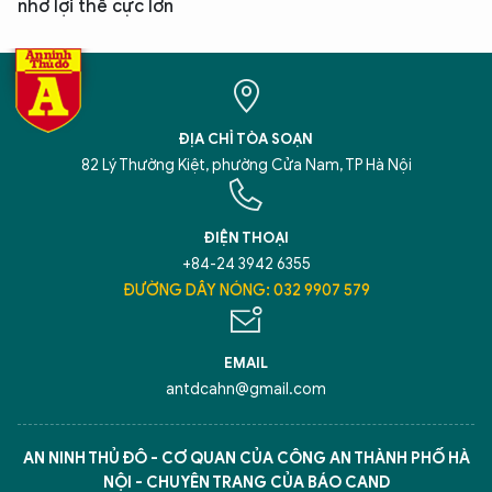
nhờ lợi thế cực lớn
ĐỊA CHỈ TÒA SOẠN
82 Lý Thường Kiệt, phường Cửa Nam, TP Hà Nội
ĐIỆN THOẠI
+84-24 3942 6355
ĐƯỜNG DÂY NÓNG: 032 9907 579
EMAIL
antdcahn@gmail.com
AN NINH THỦ ĐÔ - CƠ QUAN CỦA CÔNG AN THÀNH PHỐ HÀ
NỘI - CHUYÊN TRANG CỦA BÁO CAND