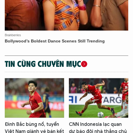
TIN CÙNG CHUYÊN MỤC
XIN CHÀO,
TÔI LÀ CHATBOT CỦA
Đình Bắc bùng nổ, tuyển
CNN Indonesia lạc quan
Hãy hỏi tôi bất kỳ điều gì bạn cần biết về
Việt Nam giành vé bán kết
dự báo đội nhà thắng chủ