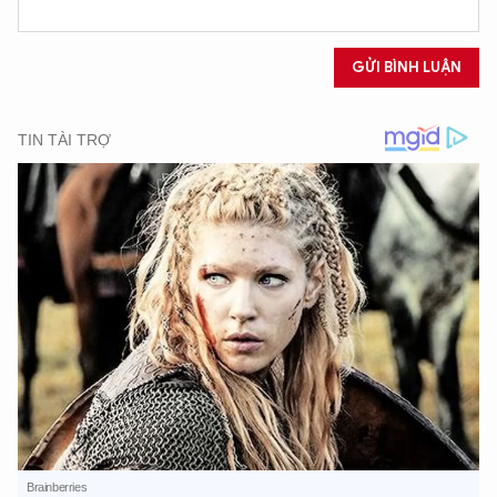
XIN CHÀO,
TÔI LÀ CHATBOT CỦA
GỬI BÌNH LUẬN
Hãy hỏi tôi bất kỳ điều gì bạn cần biết về
An Ninh Thủ Đô nhé. Tôi sẵn sàng hỗ trợ!