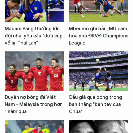
Madam Pang thưởng lớn
Mbeumo ghi bàn, MU cầm
đội nhà, yêu cầu "đưa cúp
hòa nhà ĐKVĐ Champions
về lại Thái Lan"
League
Duyên nợ bóng đá Việt
Đấu giá quả bóng trong
Nam - Malaysia trong hơn
bàn thắng "bàn tay của
1 năm qua
Chúa"