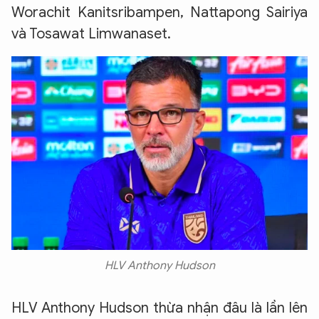
Worachit Kanitsribampen, Nattapong Sairiya
và Tosawat Limwanaset.
HLV Anthony Hudson
HLV Anthony Hudson thừa nhận đâu là lần lên