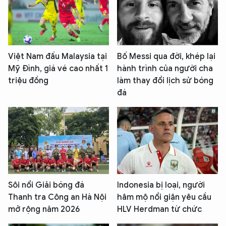
Việt Nam đấu Malaysia tại
Bố Messi qua đời, khép lại
Mỹ Đình, giá vé cao nhất 1
hành trình của người cha
triệu đồng
làm thay đổi lịch sử bóng
đá
Sôi nổi Giải bóng đá
Indonesia bị loại, người
Thanh tra Công an Hà Nội
hâm mộ nổi giận yêu cầu
mở rộng năm 2026
HLV Herdman từ chức