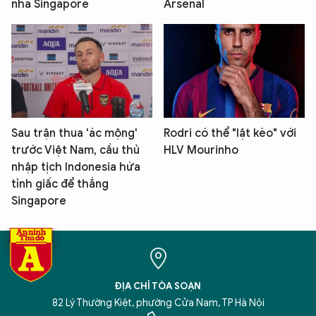
nhà Singapore
Arsenal
Sau trận thua 'ác mộng'
Rodri có thể "lật kèo" với
trước Việt Nam, cầu thủ
HLV Mourinho
nhập tịch Indonesia hứa
tỉnh giấc để thắng
Singapore
ĐỊA CHỈ TÒA SOẠN
82 Lý Thường Kiệt, phường Cửa Nam, TP Hà Nội