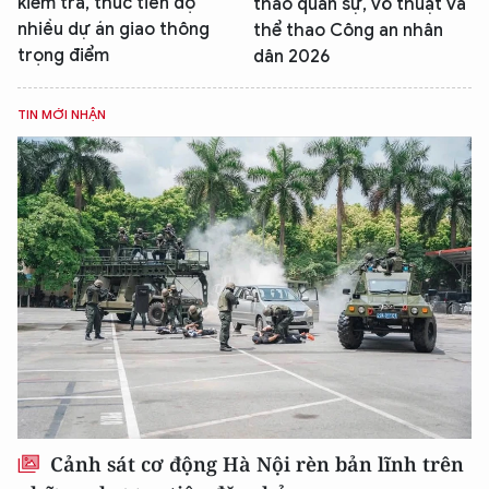
kiểm tra, thúc tiến độ
thao quân sự, võ thuật và
nhiều dự án giao thông
thể thao Công an nhân
trọng điểm
dân 2026
TIN MỚI NHẬN
Cảnh sát cơ động Hà Nội rèn bản lĩnh trên