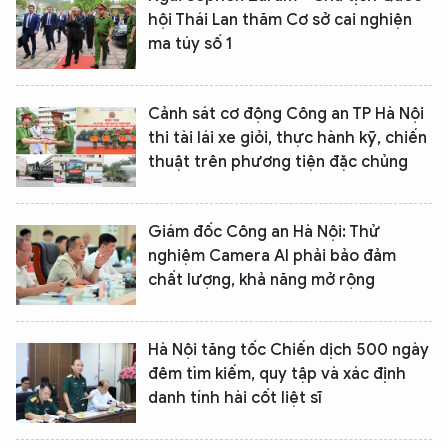
Hãy hỏi tôi bất kỳ điều gì bạn cần biết về
hội Thái Lan thăm Cơ sở cai nghiện
An Ninh Thủ Đô nhé. Tôi sẵn sàng hỗ trợ!
ma túy số 1
Cảnh sát cơ động Công an TP Hà Nội
thi tài lái xe giỏi, thực hành kỹ, chiến
thuật trên phương tiện đặc chủng
Giám đốc Công an Hà Nội: Thử
nghiệm Camera AI phải bảo đảm
chất lượng, khả năng mở rộng
Hà Nội tăng tốc Chiến dịch 500 ngày
đêm tìm kiếm, quy tập và xác định
danh tính hài cốt liệt sĩ