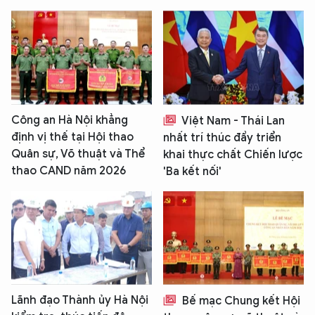
Công an Hà Nội khẳng
Việt Nam - Thái Lan
định vị thế tại Hội thao
nhất trí thúc đẩy triển
Quân sự, Võ thuật và Thể
khai thực chất Chiến lược
thao CAND năm 2026
'Ba kết nối'
Lãnh đạo Thành ủy Hà Nội
Bế mạc Chung kết Hội