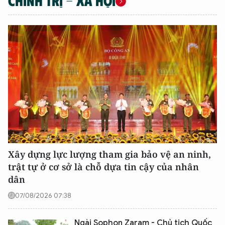
CHÍNH TRỊ - XÃ HỘI
Xây dựng lực lượng tham gia bảo vệ an ninh,
trật tự ở cơ sở là chỗ dựa tin cậy của nhân
XIN CHÀO,
dân
TÔI LÀ CHATBOT CỦA
07/08/2026 07:38
Ngài Sophon Zaram - Chủ tịch Quốc