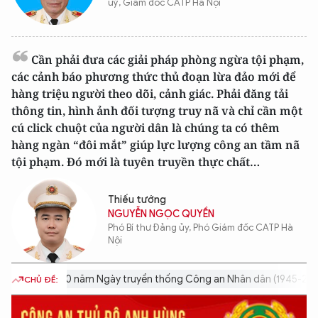
uỷ, Giám đốc CATP Hà Nội
Cần phải đưa các giải pháp phòng ngừa tội phạm,
các cảnh báo phương thức thủ đoạn lừa đảo mới để
hàng triệu người theo dõi, cảnh giác. Phải đăng tải
thông tin, hình ảnh đối tượng truy nã và chỉ cần một
cú click chuột của người dân là chúng ta có thêm
hàng ngàn “đôi mắt” giúp lực lượng công an tầm nã
tội phạm. Đó mới là tuyên truyền thực chất…
Thiếu tướng
NGUYỄN NGỌC QUYỀN
Phó Bí thư Đảng ủy, Phó Giám đốc CATP Hà
Nội
0 năm Ngày truyền thống Công an Nhân dân (1945-2025)
80 năm 
CHỦ ĐỀ: