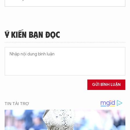
Ý KIẾN BẠN ĐỌC
GỬI BÌNH LUẬN
XIN CHÀO,
TÔI LÀ CHATBOT CỦA