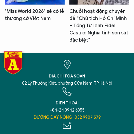
"Miss World 2026" sẽ có lễ
Chuỗi hoạt động chuyên
thượng cờ Việt Nam
đề “Chủ tịch Hồ Chí Minh
– Tổng Tư lệnh Fidel
Castro: Nghĩa tình son sắt
đặc biệt"
ĐỊA CHỈ TÒA SOẠN
82 Lý Thường Kiệt, phường Cửa Nam, TP Hà Nội
ĐIỆN THOẠI
+84-24 3942 6355
ĐƯỜNG DÂY NÓNG: 032 9907 579