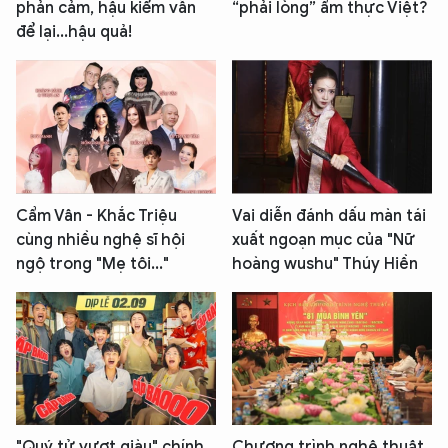
phản cảm, hậu kiểm vẫn
“phải lòng” ẩm thực Việt?
để lại...hậu quả!
Cẩm Vân - Khắc Triệu
Vai diễn đánh dấu màn tái
cùng nhiều nghệ sĩ hội
xuất ngoạn mục của "Nữ
ngộ trong "Mẹ tôi..."
hoàng wushu" Thúy Hiền
"Quý tử vượt giàu" chính
Chương trình nghệ thuật