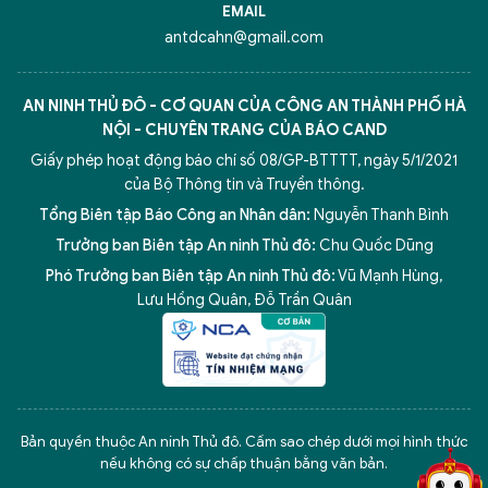
EMAIL
antdcahn@gmail.com
AN NINH THỦ ĐÔ - CƠ QUAN CỦA CÔNG AN THÀNH PHỐ HÀ
NỘI - CHUYÊN TRANG CỦA BÁO CAND
Giấy phép hoạt động báo chí số 08/GP-BTTTT, ngày 5/1/2021
của Bộ Thông tin và Truyền thông.
Tổng Biên tập Báo Công an Nhân dân:
Nguyễn Thanh Bình
Trưởng ban Biên tập An ninh Thủ đô:
Chu Quốc Dũng
Phó Trưởng ban Biên tập An ninh Thủ đô:
Vũ Mạnh Hùng
,
Lưu Hồng Quân
,
Đỗ Trần Quân
5 điểm nghẽn của Hà Nội
giải pháp xử lý điểm nghẽn của
Bản quyền thuộc An ninh Thủ đô. Cấm sao chép dưới mọi hình thức
nếu không có sự chấp thuận bằng văn bản.