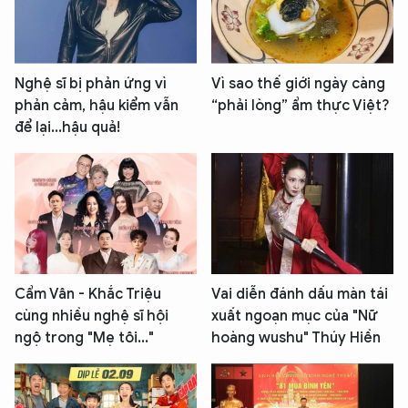
Nghệ sĩ bị phản ứng vì
Vì sao thế giới ngày càng
phản cảm, hậu kiểm vẫn
“phải lòng” ẩm thực Việt?
để lại...hậu quả!
Cẩm Vân - Khắc Triệu
Vai diễn đánh dấu màn tái
cùng nhiều nghệ sĩ hội
xuất ngoạn mục của "Nữ
ngộ trong "Mẹ tôi..."
hoàng wushu" Thúy Hiền