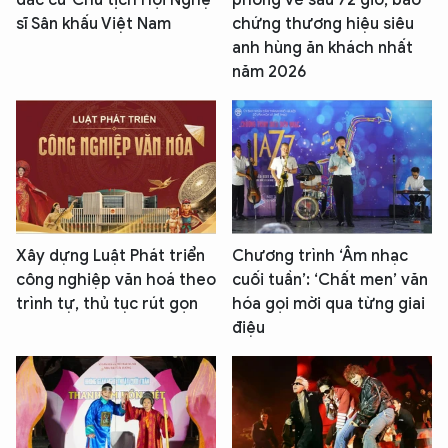
đắc cử Chủ tịch Hội Nghệ
phòng vé sau 72 giờ, bảo
sĩ Sân khấu Việt Nam
chứng thương hiệu siêu
anh hùng ăn khách nhất
năm 2026
Xây dựng Luật Phát triển
Chương trình ‘Âm nhạc
công nghiệp văn hoá theo
cuối tuần’: ‘Chất men’ văn
trình tự, thủ tục rút gọn
hóa gọi mời qua từng giai
điệu