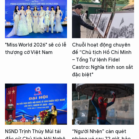
"Miss World 2026" sẽ có lễ
Chuỗi hoạt động chuyên
thượng cờ Việt Nam
đề “Chủ tịch Hồ Chí Minh
– Tổng Tư lệnh Fidel
Castro: Nghĩa tình son sắt
đặc biệt"
NSND Trịnh Thúy Mùi tái
“Người Nhện” càn quét