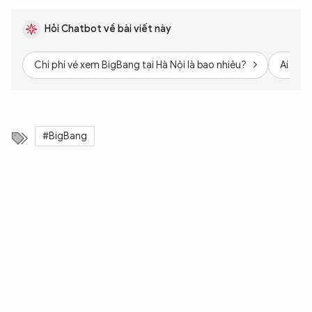
Hỏi Chatbot về bài viết này
XIN CHÀO,
TÔI LÀ CHATBOT CỦA
Chi phí vé xem BigBang tại Hà Nội là bao nhiêu?
Ai là 
Hãy hỏi tôi bất kỳ điều gì bạn cần biết về
An Ninh Thủ Đô nhé. Tôi sẵn sàng hỗ trợ!
#BigBang