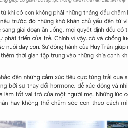
ng giúp cô giảm bớt áp lực trong hành trình lần đầu làm mẹ
ất từ khi có con không phải những tháng đầu chăm
 nếu trước đó những khó khăn chủ yếu đến từ v
c sang giai đoạn ăn uống, mọi quyết định đều có 
 phát triển của trẻ. Chính vì vậy, cô và chồng l
ệc nuôi dạy con. Sự đồng hành của Huy Trần giúp
ó thêm thời gian tập trung vào những khía cạnh k
hắc đến những cảm xúc tiêu cực từng trải qua 
ởng bởi sự thay đổi hormone, dễ xúc động và nh
ưa làm tốt vai trò của một người mẹ. Những lúc 
hân hay không thể chăm sóc con theo cách mì