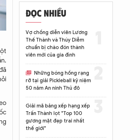
ĐỌC NHIỀU
Vợ chồng diễn viên Lương
Thế Thành và Thúy Diễm
chuẩn bị chào đón thành
ột
viên mới của gia đình
ẫn.
 đã
Những bóng hồng rạng
hỏi
rỡ tại giải Pickleball kỷ niệm
50 năm An ninh Thủ đô
heo
Giải mã bảng xếp hạng xếp
mốc
Trấn Thành lọt "Top 100
gương mặt đẹp trai nhất
ong
thế giới"