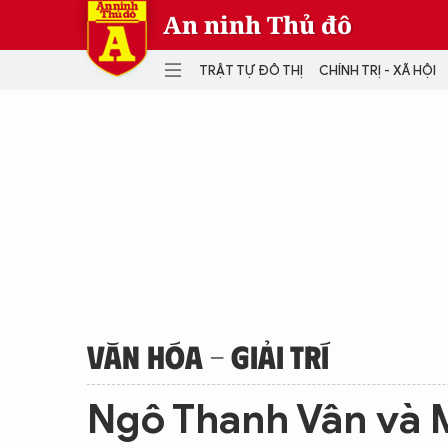
An ninh Thủ đô
TRẬT TỰ ĐÔ THỊ
CHÍNH TRỊ - XÃ HỘI
DANH MỤC
TRẬT TỰ ĐÔ THỊ
CHÍ
THẾ GIỚI
PH
Quân sự
THÀNH PHỐ THÔNG MINH
VĂ
THỂ THAO
SỐ
KINH DOANH
MU
VĂN HÓA - GIẢI TRÍ
Ngô Thanh Vân và M