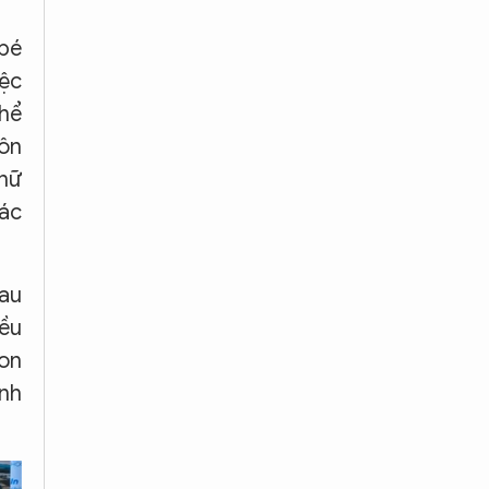
 bé
iệc
thể
uôn
 nữ
hác
sau
iều
con
nh