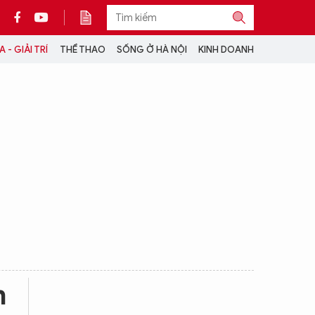
 - GIẢI TRÍ
THỂ THAO
SỐNG Ở HÀ NỘI
KINH DOANH
THÔNG TIN THÊM
CỘNG TÁC VỚI ANTĐ
TRA CỨU XE
HOTLINE: 032 9907 579
m