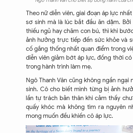
Ngô Thanh Vân cho biết sự đồng hành của chồ
Theo nữ diễn viên, giai đoạn áp lực nh
sơ sinh mà là lúc bắt đầu ăn dặm. Bởi
thiếu ngủ hay chăm con bú, thì khi bướ
ảnh hưởng trực tiếp đến sức khỏe và sự
cố gắng thống nhất quan điểm trong vi
diễn viên giảm bớt áp lực, đồng thời c
trong hành trình làm mẹ.
Ngô Thanh Vân cũng không ngần ngại n
sinh. Cô cho biết mình từng bị ảnh hư
lần tự trách bản thân khi cảm thấy ch
quấy khóc mà không tìm ra nguyên n
mong muốn đều khiến cô áp lực.