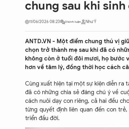
chung sau khi sinh
CON ĐƯỜNG KHỞI NGHIỆP
11/06/2026 08:23
Như Ý
0 bình luận
ANTD.VN - Một điểm chung thú vị giữ
chọn trở thành mẹ sau khi đã có nhữ
không còn ở tuổi đôi mươi, họ bước v
hơn về tâm lý, đồng thời học cách câ
Cùng xuất hiện tại một sự kiện diễn ra
đã có những chia sẻ đáng chú ý về cu
cách nuôi dạy con riêng, cả hai đều ch
từng quyết định liên quan đến con trẻ
triển đầu đời.