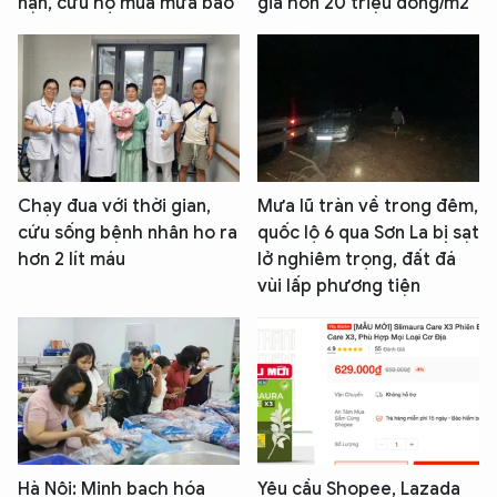
nạn, cứu hộ mùa mưa bão
giá hơn 20 triệu đồng/m2
Chạy đua với thời gian,
Mưa lũ tràn về trong đêm,
cứu sống bệnh nhân ho ra
quốc lộ 6 qua Sơn La bị sạt
hơn 2 lít máu
lở nghiêm trọng, đất đá
vùi lấp phương tiện
Hà Nội: Minh bạch hóa
Yêu cầu Shopee, Lazada