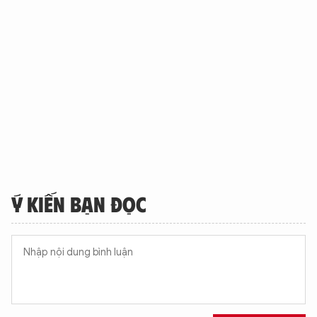
XIN CHÀO,
Ý KIẾN BẠN ĐỌC
TÔI LÀ CHATBOT CỦA
Hãy hỏi tôi bất kỳ điều gì bạn cần biết về
An Ninh Thủ Đô nhé. Tôi sẵn sàng hỗ trợ!