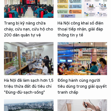
Trang bị kỹ năng chữa
Hà Nội công khai số điện
cháy, cứu nạn, cứu hộ cho
thoại tiếp nhận, giải đáp
200 dân quân tự vệ
thông tin y tế
Hà Nội đã làm sạch hơn 1,5
Đồng hành cùng người
triệu thửa đất đủ tiêu chí
tiêu dùng trong giải quyết
"Đúng-đủ-sạch-sống"
tranh chấp