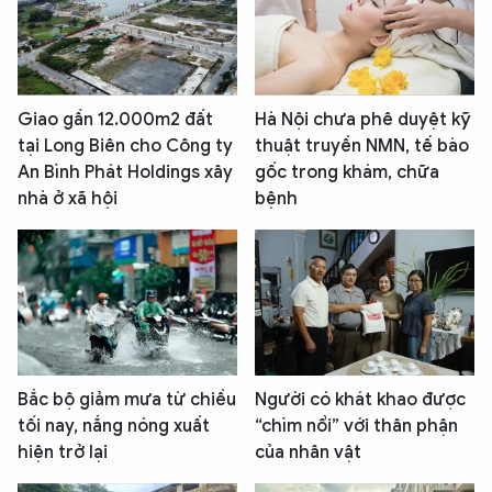
Giao gần 12.000m2 đất
Hà Nội chưa phê duyệt kỹ
tại Long Biên cho Công ty
thuật truyền NMN, tế bào
An Bình Phát Holdings xây
gốc trong khám, chữa
nhà ở xã hội
bệnh
Bắc bộ giảm mưa từ chiều
Người có khát khao được
tối nay, nắng nóng xuất
“chìm nổi” với thân phận
hiện trở lại
của nhân vật