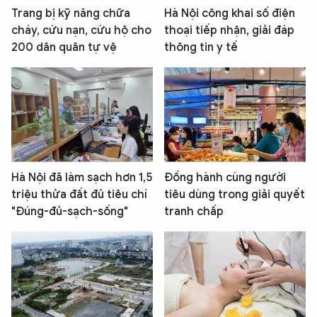
Trang bị kỹ năng chữa
Hà Nội công khai số điện
cháy, cứu nạn, cứu hộ cho
thoại tiếp nhận, giải đáp
200 dân quân tự vệ
thông tin y tế
Hà Nội đã làm sạch hơn 1,5
Đồng hành cùng người
triệu thửa đất đủ tiêu chí
tiêu dùng trong giải quyết
"Đúng-đủ-sạch-sống"
tranh chấp