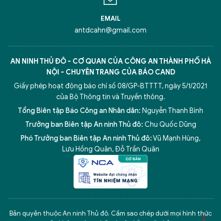
EMAIL
antdcahn@gmail.com
AN NINH THỦ ĐÔ - CƠ QUAN CỦA CÔNG AN THÀNH PHỐ HÀ
NỘI - CHUYÊN TRANG CỦA BÁO CAND
Giấy phép hoạt động báo chí số 08/GP-BTTTT, ngày 5/1/2021
của Bộ Thông tin và Truyền thông.
Tổng Biên tập Báo Công an Nhân dân:
Nguyễn Thanh Bình
Trưởng ban Biên tập An ninh Thủ đô:
Chu Quốc Dũng
Phó Trưởng ban Biên tập An ninh Thủ đô:
Vũ Mạnh Hùng
,
Lưu Hồng Quân
,
Đỗ Trần Quân
5 điểm nghẽn của Hà Nội
giải pháp xử lý điểm nghẽn của
Bản quyền thuộc An ninh Thủ đô. Cấm sao chép dưới mọi hình thức