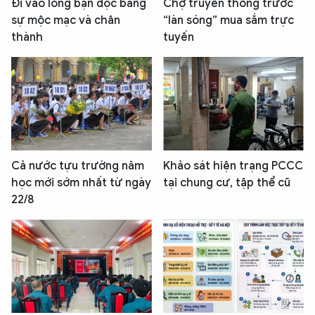
Đi vào lòng bạn đọc bằng
Chợ truyền thống trước
sự mộc mạc và chân
“làn sóng” mua sắm trực
thành
tuyến
Cả nước tựu trường năm
Khảo sát hiện trạng PCCC
học mới sớm nhất từ ngày
tại chung cư, tập thể cũ
22/8