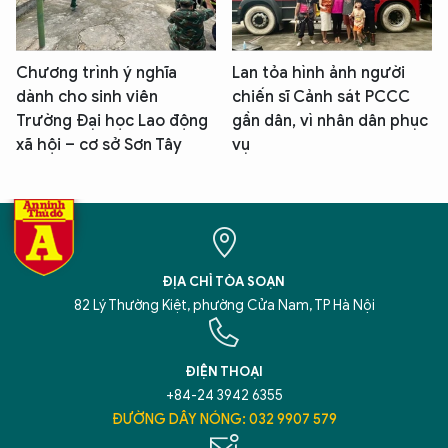
Chương trình ý nghĩa
Lan tỏa hình ảnh người
dành cho sinh viên
chiến sĩ Cảnh sát PCCC
Trường Đại học Lao động
gần dân, vì nhân dân phục
xã hội – cơ sở Sơn Tây
vụ
ĐỊA CHỈ TÒA SOẠN
82 Lý Thường Kiệt, phường Cửa Nam, TP Hà Nội
ĐIỆN THOẠI
+84-24 3942 6355
ĐƯỜNG DÂY NÓNG: 032 9907 579