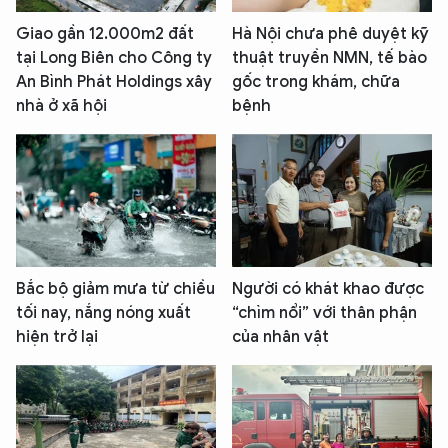
Giao gần 12.000m2 đất
Hà Nội chưa phê duyệt kỹ
tại Long Biên cho Công ty
thuật truyền NMN, tế bào
An Bình Phát Holdings xây
gốc trong khám, chữa
nhà ở xã hội
bệnh
Bắc bộ giảm mưa từ chiều
Người có khát khao được
tối nay, nắng nóng xuất
“chìm nổi” với thân phận
hiện trở lại
của nhân vật