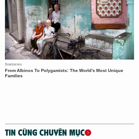
Hãy hỏi tôi bất kỳ điều gì bạn cần biết về
An Ninh Thủ Đô nhé. Tôi sẵn sàng hỗ trợ!
TIN CÙNG CHUYÊN MỤC