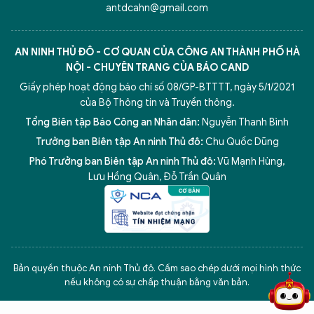
antdcahn@gmail.com
AN NINH THỦ ĐÔ - CƠ QUAN CỦA CÔNG AN THÀNH PHỐ HÀ
NỘI - CHUYÊN TRANG CỦA BÁO CAND
Giấy phép hoạt động báo chí số 08/GP-BTTTT, ngày 5/1/2021
của Bộ Thông tin và Truyền thông.
Tổng Biên tập Báo Công an Nhân dân:
Nguyễn Thanh Bình
Trưởng ban Biên tập An ninh Thủ đô:
Chu Quốc Dũng
Phó Trưởng ban Biên tập An ninh Thủ đô:
Vũ Mạnh Hùng
,
Lưu Hồng Quân
,
Đỗ Trần Quân
5 điểm nghẽn của Hà Nội
giải pháp xử lý điểm nghẽn của
Bản quyền thuộc An ninh Thủ đô. Cấm sao chép dưới mọi hình thức
nếu không có sự chấp thuận bằng văn bản.