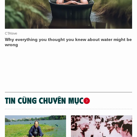
Hãy hỏi tôi bất kỳ điều gì bạn cần biết về
An Ninh Thủ Đô nhé. Tôi sẵn sàng hỗ trợ!
TIN CÙNG CHUYÊN MỤC