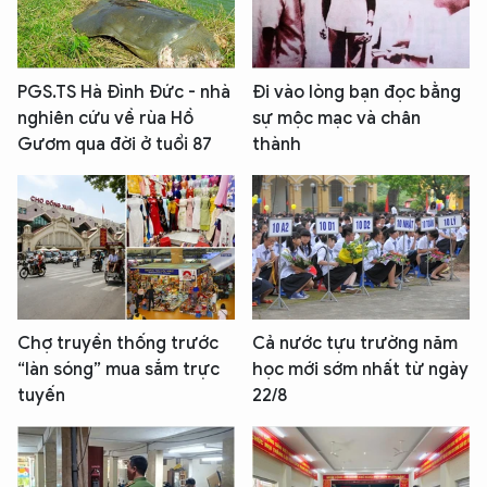
PGS.TS Hà Đình Đức - nhà
Đi vào lòng bạn đọc bằng
nghiên cứu về rùa Hồ
sự mộc mạc và chân
Gươm qua đời ở tuổi 87
thành
Chợ truyền thống trước
Cả nước tựu trường năm
“làn sóng” mua sắm trực
học mới sớm nhất từ ngày
tuyến
22/8