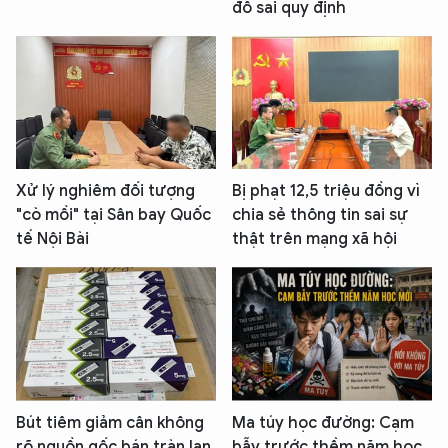
đỗ sai quy định
Xử lý nghiêm đối tượng
Bị phạt 12,5 triệu đồng vì
"cò mồi" tại Sân bay Quốc
chia sẻ thông tin sai sự
tế Nội Bài
thật trên mạng xã hội
Bút tiêm giảm cân không
Ma túy học đường: Cạm
rõ nguồn gốc bán tràn lan,
bẫy trước thềm năm học