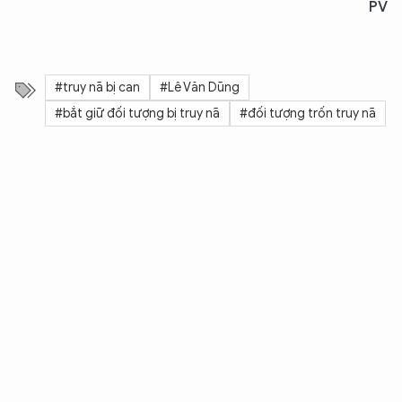
PV
#truy nã bị can
#Lê Văn Dũng
#bắt giữ đối tượng bị truy nã
#đối tượng trốn truy nã