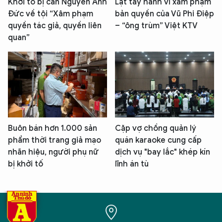
Khởi tố bị can Nguyễn Anh
Lật tẩy hành vi xâm phạm
Đức về tội “Xâm phạm
bản quyền của Vũ Phi Điệp
quyền tác giả, quyền liên
– “ông trùm” Việt KTV
quan”
Buôn bán hơn 1.000 sản
Cặp vợ chồng quản lý
phẩm thời trang giả mạo
quán karaoke cung cấp
nhãn hiệu, người phụ nữ
dịch vụ "bay lắc" khép kín
bị khởi tố
lĩnh án tù