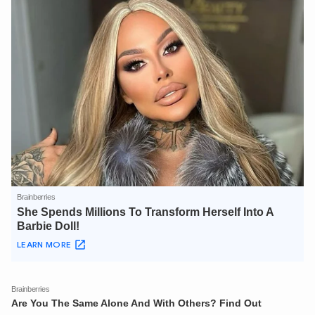
XIN CHÀO,
TÔI LÀ CHATBOT CỦA
Hãy hỏi tôi bất kỳ điều gì bạn cần biết về
An Ninh Thủ Đô nhé. Tôi sẵn sàng hỗ trợ!