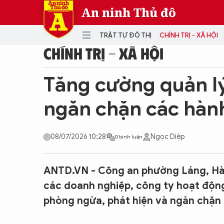
An ninh Thủ đô
TRẬT TỰ ĐÔ THỊ
CHÍNH TRỊ - XÃ HỘI
CHÍNH TRỊ - XÃ HỘI
DANH MỤC
Tăng cường quản lý
TRẬT TỰ ĐÔ THỊ
CHÍ
ngăn chặn các hành
THẾ GIỚI
PH
Quân sự
08/07/2026 10:28
Ngọc Diệp
0 bình luận
THÀNH PHỐ THÔNG MINH
VĂ
THỂ THAO
SỐ
KINH DOANH
MU
ANTD.VN - Công an phường Láng, Hà 
các doanh nghiệp, công ty hoạt động
phòng ngừa, phát hiện và ngăn chặn 