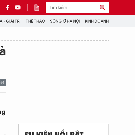
 - GIẢI TRÍ
THỂ THAO
SỐNG Ở HÀ NỘI
KINH DOANH
THÔNG TIN THÊM
và
CỘNG TÁC VỚI ANTĐ
TRA CỨU XE
HOTLINE: 032 9907 579
ng
SỰ KIỆN NỔI BẬT