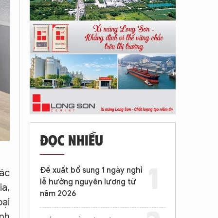
ĐỌC NHIỀU
Đề xuất bổ sung 1 ngày nghỉ
các
lễ hưởng nguyên lương từ
ia,
năm 2026
oại
inh