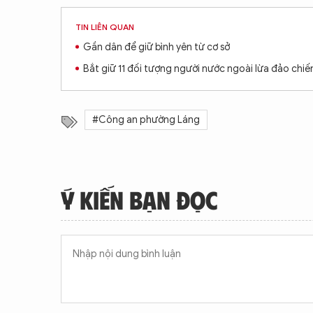
TIN LIÊN QUAN
Gần dân để giữ bình yên từ cơ sở
Bắt giữ 11 đối tượng người nước ngoài lừa đảo chiế
#Công an phường Láng
Ý KIẾN BẠN ĐỌC