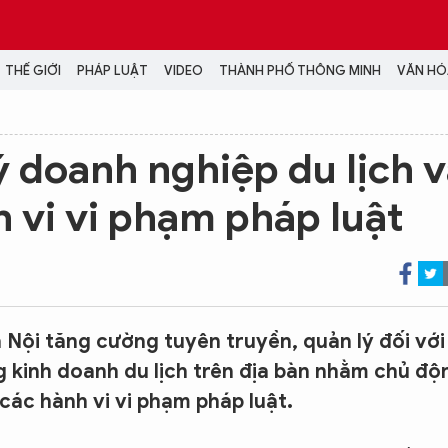
THẾ GIỚI
PHÁP LUẬT
VIDEO
THÀNH PHỐ THÔNG MINH
VĂN HÓA
MEDIA
 doanh nghiệp du lịch 
NH TRỊ - XÃ HỘI
VIDEO
 vi vi phạm pháp luật
Đại hội Đảng
PODCAST
ÁP LUẬT
ẢNH
LONGFORM
N HÓA - GIẢI TRÍ
INFOGRAPHIC
NG Ở HÀ NỘI
LỊCH VẠN SỰ
LTIMEDIA
Nội tăng cường tuyên truyền, quản lý đối với
Podcast
 kinh doanh du lịch trên địa bàn nhằm chủ độ
Video
các hành vi vi phạm pháp luật.
Ảnh
Infographic