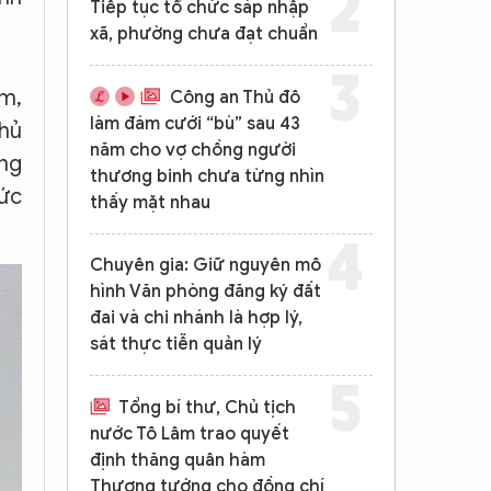
Tiếp tục tổ chức sáp nhập
xã, phường chưa đạt chuẩn
ệm,
Công an Thủ đô
làm đám cưới “bù” sau 43
chủ
năm cho vợ chồng người
ụng
thương binh chưa từng nhìn
hức
thấy mặt nhau
Chuyên gia: Giữ nguyên mô
hình Văn phòng đăng ký đất
đai và chi nhánh là hợp lý,
sát thực tiễn quản lý
Tổng bí thư, Chủ tịch
nước Tô Lâm trao quyết
định thăng quân hàm
Thượng tướng cho đồng chí