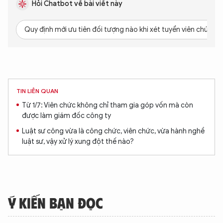
Hỏi Chatbot về bài viết này
Quy định mới ưu tiên đối tượng nào khi xét tuyển viên chức?
XIN CHÀO,
TIN LIÊN QUAN
TÔI LÀ CHATBOT CỦA
Từ 1/7: Viên chức không chỉ tham gia góp vốn mà còn
được làm giám đốc công ty
Luật sư công vừa là công chức, viên chức, vừa hành nghề
Hãy hỏi tôi bất kỳ điều gì bạn cần biết về
luật sư, vậy xử lý xung đột thế nào?
An Ninh Thủ Đô nhé. Tôi sẵn sàng hỗ trợ!
Ý KIẾN BẠN ĐỌC