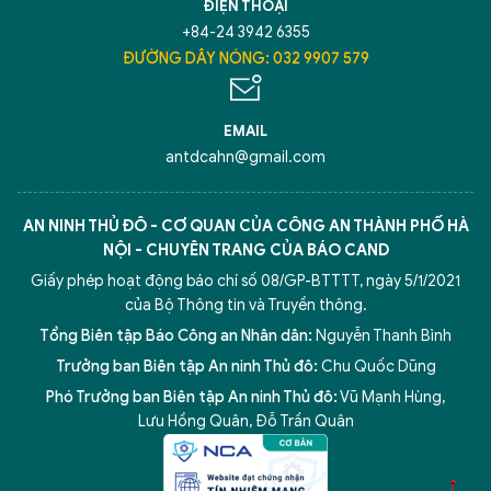
ĐIỆN THOẠI
+84-24 3942 6355
ĐƯỜNG DÂY NÓNG: 032 9907 579
EMAIL
antdcahn@gmail.com
AN NINH THỦ ĐÔ - CƠ QUAN CỦA CÔNG AN THÀNH PHỐ HÀ
NỘI - CHUYÊN TRANG CỦA BÁO CAND
Giấy phép hoạt động báo chí số 08/GP-BTTTT, ngày 5/1/2021
của Bộ Thông tin và Truyền thông.
Tổng Biên tập Báo Công an Nhân dân:
Nguyễn Thanh Bình
Trưởng ban Biên tập An ninh Thủ đô:
Chu Quốc Dũng
Phó Trưởng ban Biên tập An ninh Thủ đô:
Vũ Mạnh Hùng
,
5 điểm nghẽn của Hà Nội
giải pháp xử lý điểm nghẽn của
Lưu Hồng Quân
,
Đỗ Trần Quân