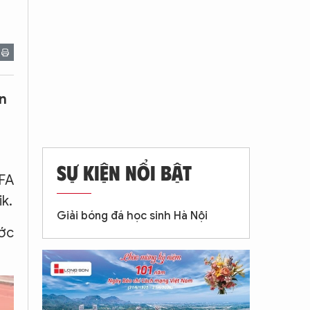
n
SỰ KIỆN NỔI BẬT
IFA
k.
Giải bóng đá học sinh Hà Nội
ước