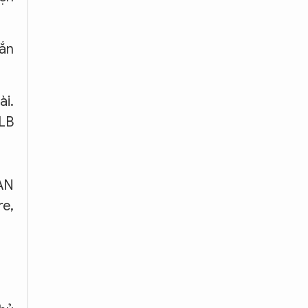
gắn
ài.
LB
EAN
e,