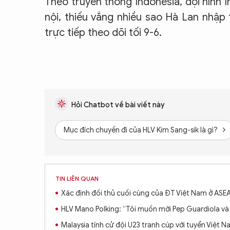
Theo truyền thông Indonesia, đội hình
nội, thiếu vắng nhiều sao Hà Lan nhập
trực tiếp theo dõi tối 9-6.
Hỏi Chatbot về bài viết này
Mục đích chuyến đi của HLV Kim Sang-sik là gì?
TIN LIÊN QUAN
Xác định đối thủ cuối cùng của ĐT Việt Nam ở AS
HLV Mano Polking: “Tôi muốn mời Pep Guardiola và
Malaysia tính cử đội U23 tranh cúp với tuyển Việt 