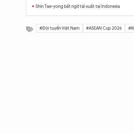
Shin Tae-yong bất ngờ tái xuất tại Indonesia
#Đội tuyển Việt Nam
#ASEAN Cup 2026
#K