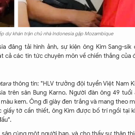
iếp dự khán trận chủ nhà Indonesia gặp Mozambique
sia đăng tải hình ảnh, sự kiện ông Kim Sang-sik
át cả các tin tức chuyên môn về chiến thắng của 
tara
thông tin: "HLV trưởng đội tuyển Việt Nam 
sia trên sân Bung Karno. Người đàn ông 49 tuổi
n màu kem. Ông đi giày đen trắng và mang theo 
c giấy tờ cần thiết, ông Kim được bố trí ngồi tại 
đấu".
sân cùng một người bạn, và cho thấy sự thân th