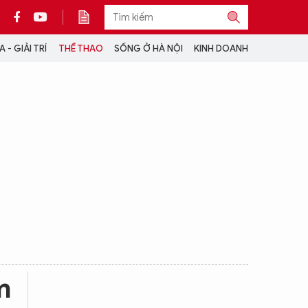
 - GIẢI TRÍ
THỂ THAO
SỐNG Ở HÀ NỘI
KINH DOANH
THÔNG TIN THÊM
CỘNG TÁC VỚI ANTĐ
TRA CỨU XE
HOTLINE: 032 9907 579
m