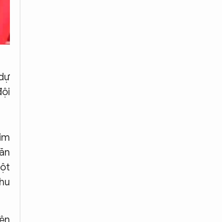
 dự
đội
Kim
 ăn
một
khu
iện