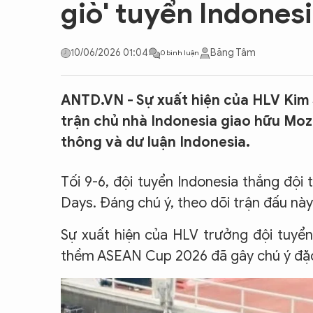
giò' tuyển Indones
CON ĐƯỜNG KHỞI NGHIỆP
10/06/2026 01:04
Băng Tâm
0 bình luận
ANTD.VN - Sự xuất hiện của HLV Kim 
trận chủ nhà Indonesia giao hữu Mo
thông và dư luận Indonesia.
Tối 9-6, đội tuyển Indonesia thắng đội
Days. Đáng chú ý, theo dõi trận đấu nà
Sự xuất hiện của HLV trưởng đội tuyển
thềm ASEAN Cup 2026 đã gây chú ý đặc 