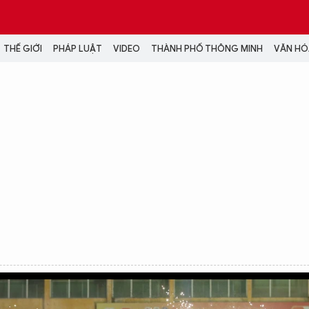
THẾ GIỚI
PHÁP LUẬT
VIDEO
THÀNH PHỐ THÔNG MINH
VĂN HÓA
MEDIA
NH TRỊ - XÃ HỘI
VIDEO
Đại hội Đảng
PODCAST
ÁP LUẬT
ẢNH
LONGFORM
N HÓA - GIẢI TRÍ
INFOGRAPHIC
NG Ở HÀ NỘI
LỊCH VẠN SỰ
LTIMEDIA
Podcast
Video
Ảnh
Infographic