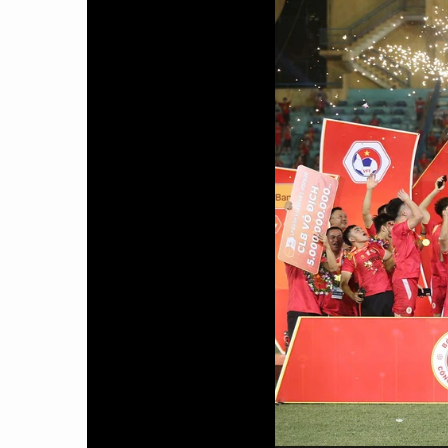
CON ĐƯỜNG KHỞI NGHIỆP