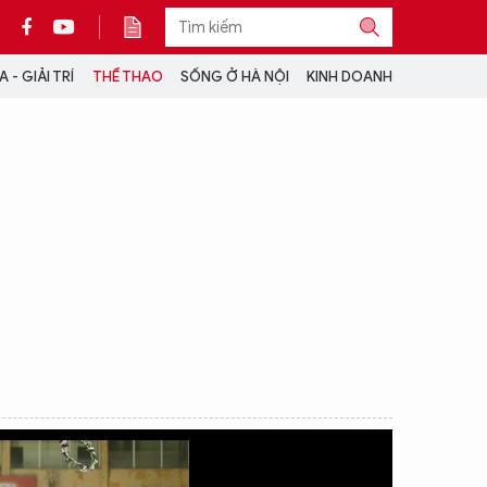
 - GIẢI TRÍ
THỂ THAO
SỐNG Ở HÀ NỘI
KINH DOANH
THÔNG TIN THÊM
CỘNG TÁC VỚI ANTĐ
TRA CỨU XE
HOTLINE: 032 9907 579