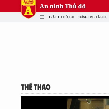
An ninh Thủ đô
TRẬT TỰ ĐÔ THỊ
CHÍNH TRỊ - XÃ HỘI
DANH MỤC
TRẬT TỰ ĐÔ THỊ
CHÍ
THẾ GIỚI
PH
Quân sự
THÀNH PHỐ THÔNG MINH
VĂ
THỂ THAO
SỐ
KINH DOANH
MU
THỂ THAO