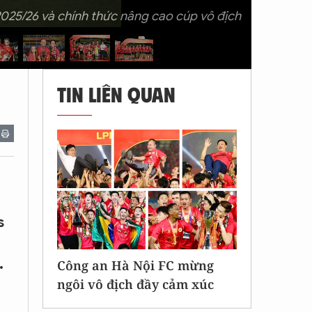
025/26 và chính thức nâng cao cúp vô địch
TIN LIÊN QUAN
s
.
Công an Hà Nội FC mừng
ngôi vô địch đầy cảm xúc