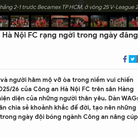
thắng 2-1 trước Becamex TP HCM, ở vòng 25 V-League 2
 Hà Nội FC rạng ngời trong ngày đăng
và người hâm mộ vỡ òa trong niềm vui chiến
25/26 của Công an Hà Nội FC trên sân Hàng
 hiện diện của những người thân yêu. Dàn WAG
sân chia sẻ khoảnh khắc để đời, tạo nên những
 trong ngày đội bóng ngành Công an nâng cúp