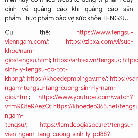
định về quảng cáo khi quảng cáo sản
phẩm Thực phẩm bảo vệ sức khỏe TENGSU.
Cụ thể:
https://www.tengsu-
vienngam.com/
;
https://zicxa.com/vi/suc-
khoe/nam-
gioi/tengsu.html
;
https://artrex.vn/tengsu/
;
https
sinh-ly-tengsu-co-tot-
khong/
;
https://khoedepmoingay.me/
;
https://s
ngam-tengsu-tang-cuong-sinh-ly-nam-
gioi.html
;
https://www.youtube.com/watch?
v=mRi3teRAezQ
;
https://khoedep365.net/tengsu
ngam-
tengsu/
;
https://lamdepgiasoc.net/tengsu-
vien-ngam-tang-cuong-sinh-ly-pd88?