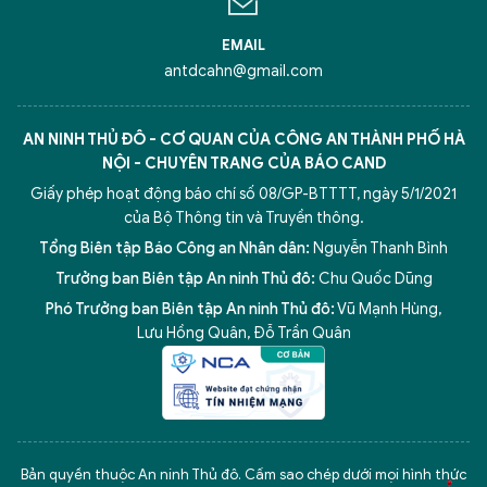
EMAIL
antdcahn@gmail.com
AN NINH THỦ ĐÔ - CƠ QUAN CỦA CÔNG AN THÀNH PHỐ HÀ
NỘI - CHUYÊN TRANG CỦA BÁO CAND
Giấy phép hoạt động báo chí số 08/GP-BTTTT, ngày 5/1/2021
của Bộ Thông tin và Truyền thông.
Tổng Biên tập Báo Công an Nhân dân:
Nguyễn Thanh Bình
Trưởng ban Biên tập An ninh Thủ đô:
Chu Quốc Dũng
Phó Trưởng ban Biên tập An ninh Thủ đô:
Vũ Mạnh Hùng
,
Lưu Hồng Quân
,
Đỗ Trần Quân
5 điểm nghẽn của Hà Nội
giải pháp xử lý điểm nghẽn của
Bản quyền thuộc An ninh Thủ đô. Cấm sao chép dưới mọi hình thức