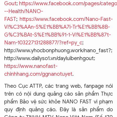
Gout
;
https://www.facebook.com/pages/catego
--Health/NANO-
FAST
;
https://www.facebook.com/Nano-Fast-
Vi%C3%AAn-S%E1%BB%A7i-Tr%E1%BB%8B-
G%C3%BAt-S%E1%BB%91-1-Vi%E1%BB%87t-
Nam-103227131288877/?ref=py_c
;
http://www.yhocbonphuong.work/nano_fast?;
http://www.dailyso1.vn/dayluibenhgout;
https://www.nanofast-
chinhhang.com/ggnanotuyet
.
Theo Cục ATTP, các trang web, fanpage nói
trên có nội dung quảng cáo sản phẩm Thực
phẩm Bảo vệ sức khỏe NANO FAST vi phạm
quy định quảng cáo. Đây là sản phẩm do