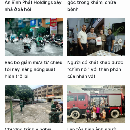
An Bình Phát Holdings xây
gốc trong khám, chữa
nhà ở xã hội
bệnh
Bắc bộ giảm mưa từ chiều
Người có khát khao được
tối nay, nắng nóng xuất
“chìm nổi” với thân phận
hiện trở lại
của nhân vật
Chương trình ý nghĩa
Lan tỏa hình ảnh người