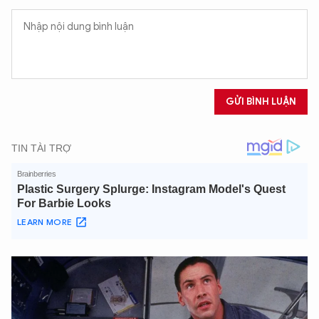
Hãy hỏi tôi bất kỳ điều gì bạn cần biết về
An Ninh Thủ Đô nhé. Tôi sẵn sàng hỗ trợ!
GỬI BÌNH LUẬN