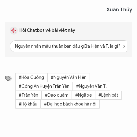
Xuân Thúy
Hỏi Chatbot về bài viết này
Nguyên nhân mâu thuẫn ban đầu giữa Hiện và T. là gì?
#Hòa Cuông
#Nguyễn Văn Hiện
#Công An Huyện Trấn Yên
#Nguyễn Văn T.
#Trấn Yên
#Dao quắm
#Ngã xe
#Lệnh bắt
#Hộ khẩu
#Đại học bách khoa hà nội