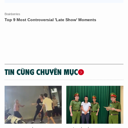
TIN CÙNG CHUYÊN MỤC
XIN CHÀO,
TÔI LÀ CHATBOT CỦA
Hãy hỏi tôi bất kỳ điều gì bạn cần biết về
An Ninh Thủ Đô nhé. Tôi sẵn sàng hỗ trợ!