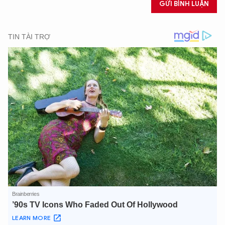
GỬI BÌNH LUẬN