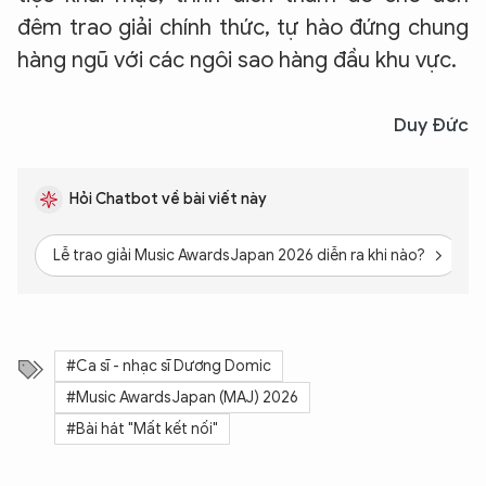
đêm trao giải chính thức, tự hào đứng chung
hàng ngũ với các ngôi sao hàng đầu khu vực.
Duy Đức
Hỏi Chatbot về bài viết này
Lễ trao giải Music Awards Japan 2026 diễn ra khi nào?
C
#Ca sĩ - nhạc sĩ Dương Domic
#Music Awards Japan (MAJ) 2026
#Bài hát "Mất kết nối"