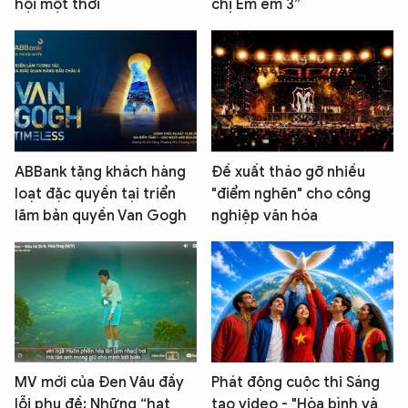
hội một thời
chị Em em 3”
ABBank tặng khách hàng
Đề xuất tháo gỡ nhiều
loạt đặc quyền tại triển
"điểm nghẽn" cho công
lãm bản quyền Van Gogh
nghiệp văn hóa
MV mới của Đen Vâu đầy
Phát động cuộc thi Sáng
lỗi phụ đề: Những “hạt
tạo video - "Hòa bình và