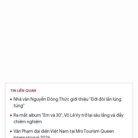
XIN CHÀO,
TÔI LÀ CHATBOT CỦA
Hãy hỏi tôi bất kỳ điều gì bạn cần biết về
An Ninh Thủ Đô nhé. Tôi sẵn sàng hỗ trợ!
TIN LIÊN QUAN
Nhà văn Nguyễn Đông Thức giới thiệu "Đời đôi lần lúng
túng"
Ra mắt album "Em và 30", Võ Lê Vy trở lại sâu lắng và đầy
chiêm nghiệm
Vân Phạm đại diện Việt Nam tại Mrs Tourism Queen
International 2026