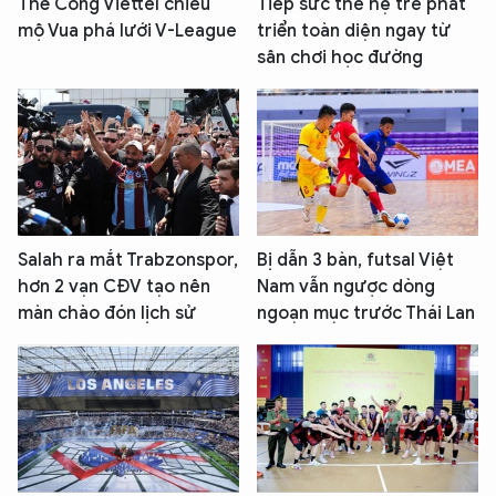
Thể Công Viettel chiêu
Tiếp sức thế hệ trẻ phát
mộ Vua phá lưới V-League
triển toàn diện ngay từ
sân chơi học đường
Salah ra mắt Trabzonspor,
Bị dẫn 3 bàn, futsal Việt
hơn 2 vạn CĐV tạo nên
Nam vẫn ngược dòng
màn chào đón lịch sử
ngoạn mục trước Thái Lan