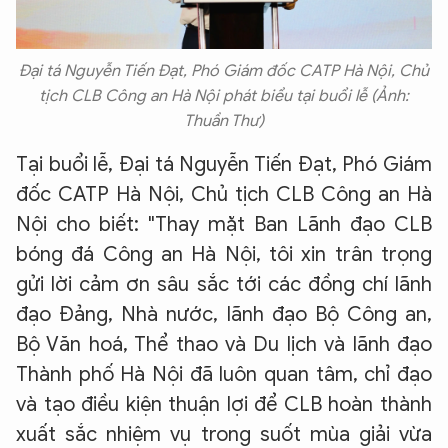
Hãy hỏi tôi bất kỳ điều gì bạn cần biết về
An Ninh Thủ Đô nhé. Tôi sẵn sàng hỗ trợ!
Đại tá Nguyễn Tiến Đạt, Phó Giám đốc CATP Hà Nội, Chủ
tịch CLB Công an Hà Nội phát biểu tại buổi lễ (Ảnh:
Thuần Thư)
Tại buổi lễ, Đại tá Nguyễn Tiến Đạt, Phó Giám
đốc CATP Hà Nội, Chủ tịch CLB Công an Hà
Nội cho biết: "Thay mặt Ban Lãnh đạo CLB
bóng đá Công an Hà Nội, tôi xin trân trọng
gửi lời cảm ơn sâu sắc tới các đồng chí lãnh
đạo Đảng, Nhà nước, lãnh đạo Bộ Công an,
Bộ Văn hoá, Thể thao và Du lịch và lãnh đạo
Thành phố Hà Nội đã luôn quan tâm, chỉ đạo
và tạo điều kiện thuận lợi để CLB hoàn thành
xuất sắc nhiệm vụ trong suốt mùa giải vừa