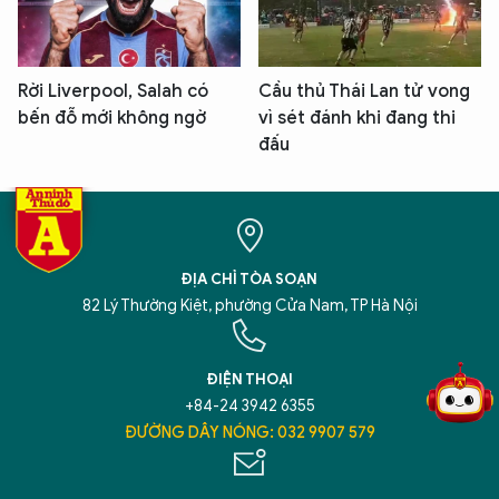
Rời Liverpool, Salah có
Cầu thủ Thái Lan tử vong
bến đỗ mới không ngờ
vì sét đánh khi đang thi
đấu
ĐỊA CHỈ TÒA SOẠN
5 điểm nghẽn của Hà Nội
giải pháp xử lý điểm nghẽn của
82 Lý Thường Kiệt, phường Cửa Nam, TP Hà Nội
ĐIỆN THOẠI
+84-24 3942 6355
ĐƯỜNG DÂY NÓNG: 032 9907 579