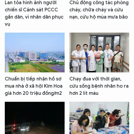
Lan tỏa hình ảnh người
Chủ động công tác phòng
chiến sĩ Cảnh sát PCCC
cháy, chữa cháy và cứu
gần dân, vì nhân dân phục
nạn, cứu hộ mùa mưa bão
vụ
Chuẩn bị tiếp nhận hồ sơ
Chạy đua với thời gian,
mua nhà ở xã hội Kim Hoa
cứu sống bệnh nhân ho ra
giá hơn 20 triệu đồng/m2
hơn 2 lít máu