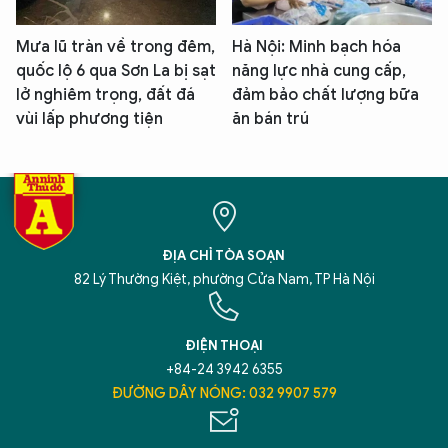
Mưa lũ tràn về trong đêm,
Hà Nội: Minh bạch hóa
quốc lộ 6 qua Sơn La bị sạt
năng lực nhà cung cấp,
lở nghiêm trọng, đất đá
đảm bảo chất lượng bữa
vùi lấp phương tiện
ăn bán trú
ĐỊA CHỈ TÒA SOẠN
82 Lý Thường Kiệt, phường Cửa Nam, TP Hà Nội
ĐIỆN THOẠI
+84-24 3942 6355
ĐƯỜNG DÂY NÓNG: 032 9907 579