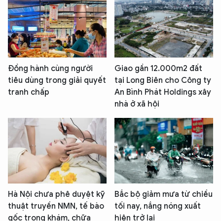
Đồng hành cùng người
Giao gần 12.000m2 đất
tiêu dùng trong giải quyết
tại Long Biên cho Công ty
tranh chấp
An Bình Phát Holdings xây
nhà ở xã hội
Hà Nội chưa phê duyệt kỹ
Bắc bộ giảm mưa từ chiều
thuật truyền NMN, tế bào
tối nay, nắng nóng xuất
gốc trong khám, chữa
hiện trở lại