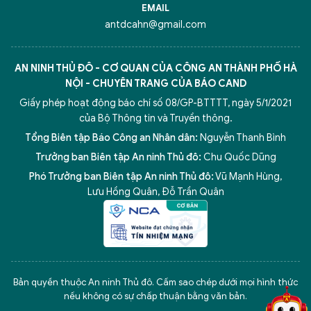
EMAIL
antdcahn@gmail.com
AN NINH THỦ ĐÔ - CƠ QUAN CỦA CÔNG AN THÀNH PHỐ HÀ
NỘI - CHUYÊN TRANG CỦA BÁO CAND
Giấy phép hoạt động báo chí số 08/GP-BTTTT, ngày 5/1/2021
của Bộ Thông tin và Truyền thông.
Tổng Biên tập Báo Công an Nhân dân:
Nguyễn Thanh Bình
Trưởng ban Biên tập An ninh Thủ đô:
Chu Quốc Dũng
Phó Trưởng ban Biên tập An ninh Thủ đô:
Vũ Mạnh Hùng
,
Lưu Hồng Quân
,
Đỗ Trần Quân
5 điểm nghẽn của Hà Nội
giải pháp xử lý điểm nghẽn của
Bản quyền thuộc An ninh Thủ đô. Cấm sao chép dưới mọi hình thức
nếu không có sự chấp thuận bằng văn bản.