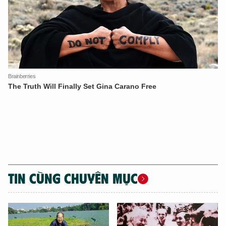
Hãy hỏi tôi bất kỳ điều gì bạn cần biết về
An Ninh Thủ Đô nhé. Tôi sẵn sàng hỗ trợ!
TIN CÙNG CHUYÊN MỤC