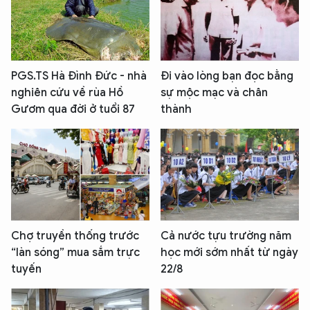
PGS.TS Hà Đình Đức - nhà
Đi vào lòng bạn đọc bằng
nghiên cứu về rùa Hồ
sự mộc mạc và chân
Gươm qua đời ở tuổi 87
thành
Chợ truyền thống trước
Cả nước tựu trường năm
“làn sóng” mua sắm trực
học mới sớm nhất từ ngày
tuyến
22/8