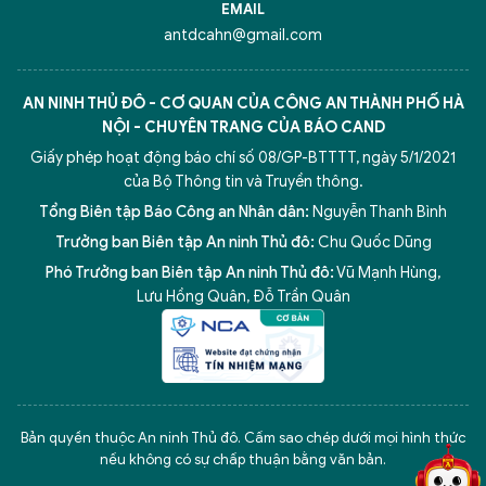
EMAIL
antdcahn@gmail.com
AN NINH THỦ ĐÔ - CƠ QUAN CỦA CÔNG AN THÀNH PHỐ HÀ
NỘI - CHUYÊN TRANG CỦA BÁO CAND
Giấy phép hoạt động báo chí số 08/GP-BTTTT, ngày 5/1/2021
của Bộ Thông tin và Truyền thông.
Tổng Biên tập Báo Công an Nhân dân:
Nguyễn Thanh Bình
Trưởng ban Biên tập An ninh Thủ đô:
Chu Quốc Dũng
Phó Trưởng ban Biên tập An ninh Thủ đô:
Vũ Mạnh Hùng
,
Lưu Hồng Quân
,
Đỗ Trần Quân
5 điểm nghẽn của Hà Nội
giải pháp xử lý điểm nghẽn của
Bản quyền thuộc An ninh Thủ đô. Cấm sao chép dưới mọi hình thức
nếu không có sự chấp thuận bằng văn bản.