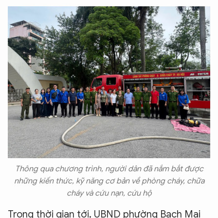
Hãy hỏi tôi bất kỳ điều gì bạn cần biết về
An Ninh Thủ Đô nhé. Tôi sẵn sàng hỗ trợ!
Thông qua chương trình, người dân đã nắm bắt được
những kiến thức, kỹ năng cơ bản về phòng cháy, chữa
cháy và cứu nạn, cứu hộ
Trong thời gian tới, UBND phường Bạch Mai