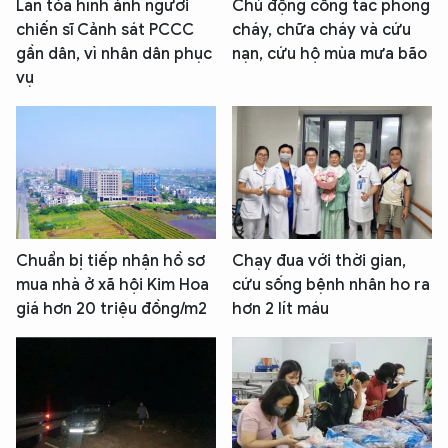
Lan tỏa hình ảnh người
Chủ động công tác phòng
chiến sĩ Cảnh sát PCCC
cháy, chữa cháy và cứu
gần dân, vì nhân dân phục
nạn, cứu hộ mùa mưa bão
vụ
Chuẩn bị tiếp nhận hồ sơ
Chạy đua với thời gian,
mua nhà ở xã hội Kim Hoa
cứu sống bệnh nhân ho ra
giá hơn 20 triệu đồng/m2
hơn 2 lít máu