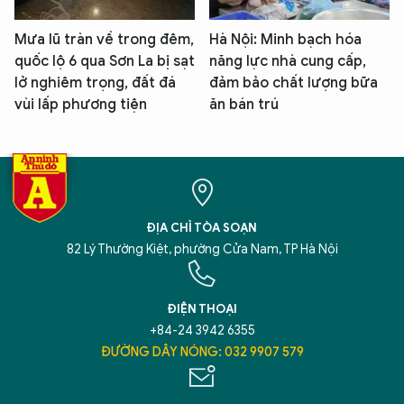
Mưa lũ tràn về trong đêm,
Hà Nội: Minh bạch hóa
quốc lộ 6 qua Sơn La bị sạt
năng lực nhà cung cấp,
lở nghiêm trọng, đất đá
đảm bảo chất lượng bữa
vùi lấp phương tiện
ăn bán trú
ĐỊA CHỈ TÒA SOẠN
82 Lý Thường Kiệt, phường Cửa Nam, TP Hà Nội
ĐIỆN THOẠI
+84-24 3942 6355
ĐƯỜNG DÂY NÓNG: 032 9907 579