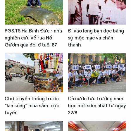
PGS.TS Hà Đình Đức - nhà
Đi vào lòng bạn đọc bằng
nghiên cứu về rùa Hồ
sự mộc mạc và chân
Gươm qua đời ở tuổi 87
thành
Chợ truyền thống trước
Cả nước tựu trường năm
“làn sóng” mua sắm trực
học mới sớm nhất từ ngày
tuyến
22/8