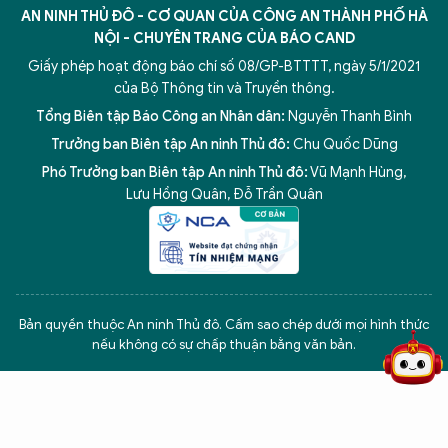
AN NINH THỦ ĐÔ - CƠ QUAN CỦA CÔNG AN THÀNH PHỐ HÀ
NỘI - CHUYÊN TRANG CỦA BÁO CAND
Giấy phép hoạt động báo chí số 08/GP-BTTTT, ngày 5/1/2021
của Bộ Thông tin và Truyền thông.
Tổng Biên tập Báo Công an Nhân dân:
Nguyễn Thanh Bình
Trưởng ban Biên tập An ninh Thủ đô:
Chu Quốc Dũng
Phó Trưởng ban Biên tập An ninh Thủ đô:
Vũ Mạnh Hùng
,
Lưu Hồng Quân
,
Đỗ Trần Quân
5 điểm nghẽn của Hà Nội
giải pháp xử lý điểm nghẽn của
Bản quyền thuộc An ninh Thủ đô. Cấm sao chép dưới mọi hình thức
nếu không có sự chấp thuận bằng văn bản.