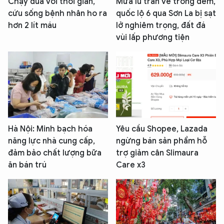
Chạy đua với thời gian,
Mưa lũ tràn về trong đêm,
cứu sống bệnh nhân ho ra
quốc lộ 6 qua Sơn La bị sạt
hơn 2 lít máu
lở nghiêm trọng, đất đá
vùi lấp phương tiện
Hà Nội: Minh bạch hóa
Yêu cầu Shopee, Lazada
năng lực nhà cung cấp,
ngừng bán sản phẩm hỗ
đảm bảo chất lượng bữa
trợ giảm cân Slimaura
ăn bán trú
Care x3