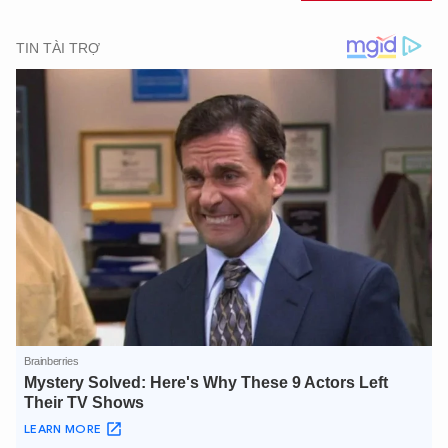
XIN CHÀO,
TÔI LÀ CHATBOT CỦA
Hãy hỏi tôi bất kỳ điều gì bạn cần biết về
An Ninh Thủ Đô nhé. Tôi sẵn sàng hỗ trợ!