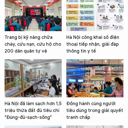
Trang bị kỹ năng chữa
Hà Nội công khai số điện
cháy, cứu nạn, cứu hộ cho
thoại tiếp nhận, giải đáp
200 dân quân tự vệ
thông tin y tế
Hà Nội đã làm sạch hơn 1,5
Đồng hành cùng người
triệu thửa đất đủ tiêu chí
tiêu dùng trong giải quyết
"Đúng-đủ-sạch-sống"
tranh chấp