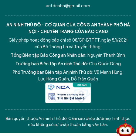
antdcahn@gmail.com
AN NINH THỦ ĐÔ - CƠ QUAN CỦA CÔNG AN THÀNH PHỐ HÀ
NỘI - CHUYÊN TRANG CỦA BÁO CAND
Giấy phép hoạt động báo chí số 08/GP-BTTTT, ngày 5/1/2021
của Bộ Thông tin và Truyền thông.
Tổng Biên tập Báo Công an Nhân dân:
Nguyễn Thanh Bình
Trưởng ban Biên tập An ninh Thủ đô:
Chu Quốc Dũng
Phó Trưởng ban Biên tập An ninh Thủ đô:
Vũ Mạnh Hùng
,
Lưu Hồng Quân
,
Đỗ Trần Quân
5 điểm nghẽn của Hà Nội
giải pháp xử lý điểm nghẽn của
Bản quyền thuộc An ninh Thủ đô. Cấm sao chép dưới mọi hình thức
nếu không có sự chấp thuận bằng văn bản.