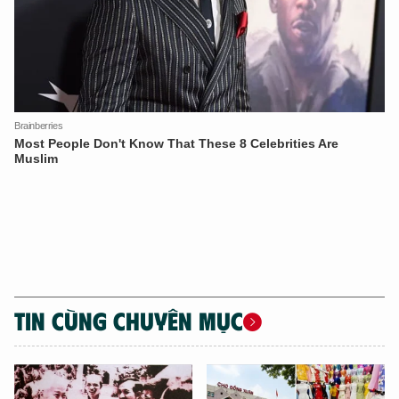
Hãy hỏi tôi bất kỳ điều gì bạn cần biết về
An Ninh Thủ Đô nhé. Tôi sẵn sàng hỗ trợ!
TIN CÙNG CHUYÊN MỤC