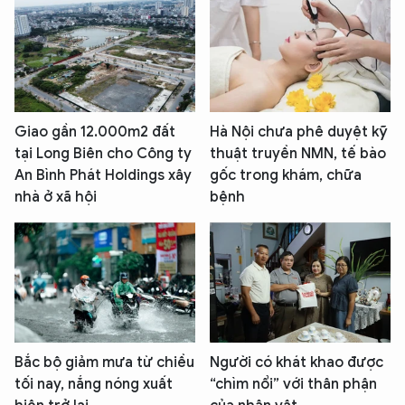
Giao gần 12.000m2 đất
Hà Nội chưa phê duyệt kỹ
tại Long Biên cho Công ty
thuật truyền NMN, tế bào
An Bình Phát Holdings xây
gốc trong khám, chữa
nhà ở xã hội
bệnh
Bắc bộ giảm mưa từ chiều
Người có khát khao được
tối nay, nắng nóng xuất
“chìm nổi” với thân phận