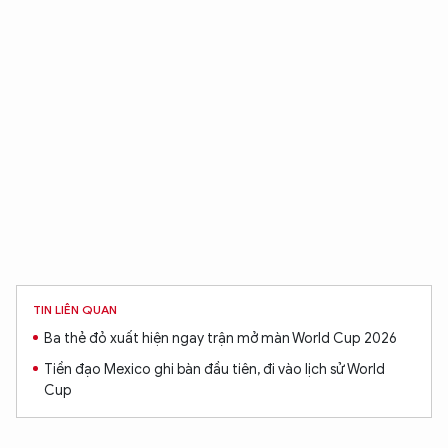
TIN LIÊN QUAN
XIN CHÀO,
Ba thẻ đỏ xuất hiện ngay trận mở màn World Cup 2026
TÔI LÀ CHATBOT CỦA
Tiền đạo Mexico ghi bàn đầu tiên, đi vào lịch sử World
Cup
Hãy hỏi tôi bất kỳ điều gì bạn cần biết về