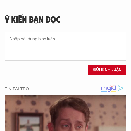
An Ninh Thủ Đô nhé. Tôi sẵn sàng hỗ trợ!
Ý KIẾN BẠN ĐỌC
GỬI BÌNH LUẬN