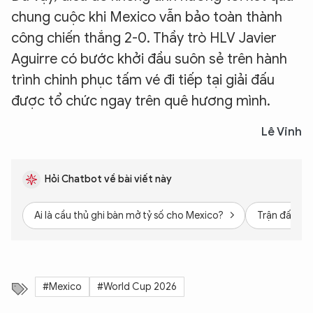
chung cuộc khi Mexico vẫn bảo toàn thành
công chiến thắng 2-0. Thầy trò HLV Javier
Aguirre có bước khởi đầu suôn sẻ trên hành
trình chinh phục tấm vé đi tiếp tại giải đấu
được tổ chức ngay trên quê hương mình.
Lê Vinh
Hỏi Chatbot về bài viết này
Ai là cầu thủ ghi bàn mở tỷ số cho Mexico?
Trận đấu này
#Mexico
#World Cup 2026