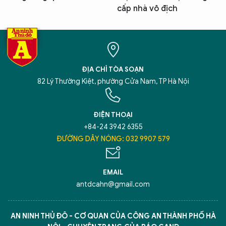
cấp nhà vô địch
ĐỊA CHỈ TÒA SOẠN
82 Lý Thường Kiệt, phường Cửa Nam, TP Hà Nội
ĐIỆN THOẠI
+84-24 3942 6355
ĐƯỜNG DÂY NÓNG: 032 9907 579
EMAIL
antdcahn@gmail.com
AN NINH THỦ ĐÔ - CƠ QUAN CỦA CÔNG AN THÀNH PHỐ HÀ