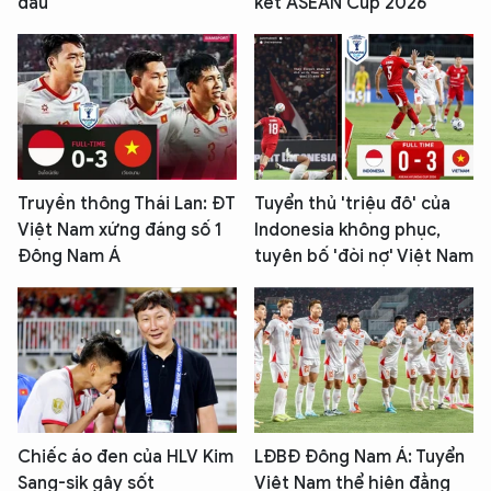
đấu
kết ASEAN Cup 2026
Truyền thông Thái Lan: ĐT
Tuyển thủ 'triệu đô' của
Việt Nam xứng đáng số 1
Indonesia không phục,
Đông Nam Á
tuyên bố 'đòi nợ' Việt Nam
Chiếc áo đen của HLV Kim
LĐBĐ Đông Nam Á: Tuyển
Sang-sik gây sốt
Việt Nam thể hiện đẳng