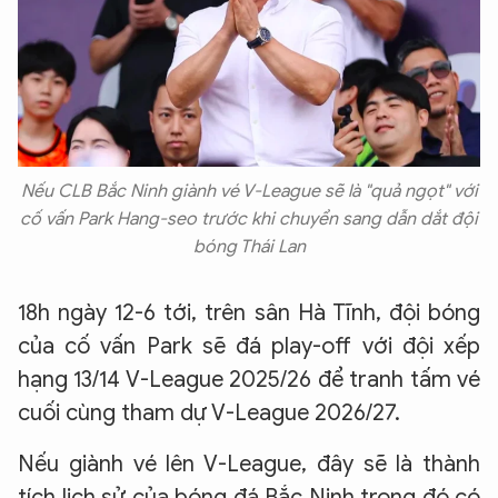
Nếu CLB Bắc Ninh giành vé V-League sẽ là "quả ngọt" với
cố vấn Park Hang-seo trước khi chuyển sang dẫn dắt đội
bóng Thái Lan
18h ngày 12-6 tới, trên sân Hà Tĩnh, đội bóng
của cố vấn Park sẽ đá play-off với đội xếp
hạng 13/14 V-League 2025/26 để tranh tấm vé
cuối cùng tham dự V-League 2026/27.
Nếu giành vé lên V-League, đây sẽ là thành
tích lịch sử của bóng đá Bắc Ninh trong đó có