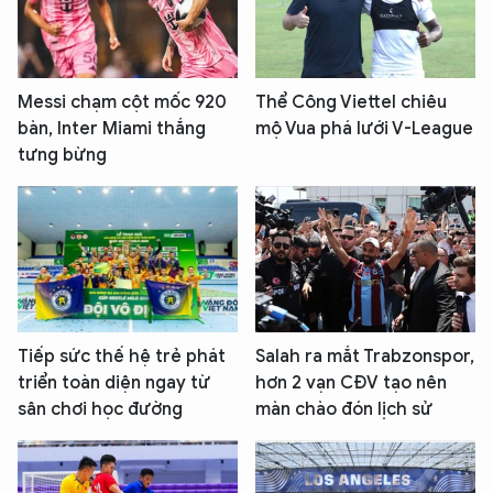
Messi chạm cột mốc 920
Thể Công Viettel chiêu
bàn, Inter Miami thắng
mộ Vua phá lưới V-League
tưng bừng
Tiếp sức thế hệ trẻ phát
Salah ra mắt Trabzonspor,
triển toàn diện ngay từ
hơn 2 vạn CĐV tạo nên
sân chơi học đường
màn chào đón lịch sử