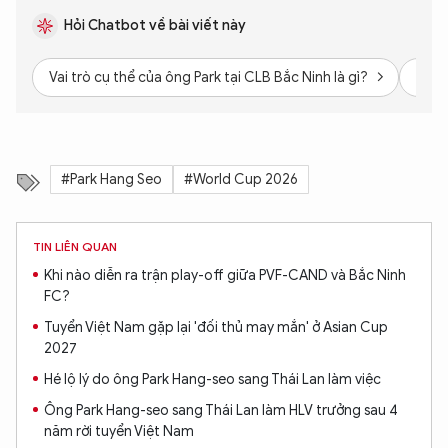
Hỏi Chatbot về bài viết này
Vai trò cụ thể của ông Park tại CLB Bắc Ninh là gì?
Thàn
#Park Hang Seo
#World Cup 2026
TIN LIÊN QUAN
Khi nào diễn ra trận play-off giữa PVF-CAND và Bắc Ninh
FC?
Tuyển Việt Nam gặp lại 'đối thủ may mắn' ở Asian Cup
2027
Hé lộ lý do ông Park Hang-seo sang Thái Lan làm việc
Ông Park Hang-seo sang Thái Lan làm HLV trưởng sau 4
năm rời tuyển Việt Nam