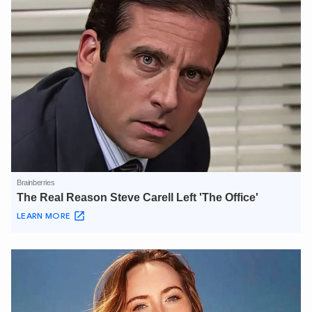
XIN CHÀO,
TÔI LÀ CHATBOT CỦA
Hãy hỏi tôi bất kỳ điều gì bạn cần biết về