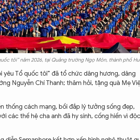
 quốc tôi” năm 2026, tại Quảng trường Ngọ Môn, thành phố Hu
ôi yêu Tổ quốc tôi” đã tổ chức dâng hương, dâng
ướng Nguyễn Chí Thanh; thăm hỏi, tặng quà Mẹ Vi
n thống cách mạng, bồi đắp lý tưởng sống đẹp,
với các thế hệ cha anh đã hy sinh, cống hiến vì độ
g diễn Semaphore kết hợp xếp hình nghệ thuật q