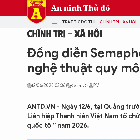
An ninh Thủ đô
TRẬT TỰ ĐÔ THỊ
CHÍNH TRỊ - XÃ HỘI
CHÍNH TRỊ - XÃ HỘI
DANH MỤC
Đồng diễn Semapho
TRẬT TỰ ĐÔ THỊ
CHÍ
nghệ thuật quy mô
THẾ GIỚI
PH
Quân sự
12/06/2026 03:36
P.V
0 bình luận
THÀNH PHỐ THÔNG MINH
VĂ
THỂ THAO
SỐ
KINH DOANH
MU
ANTD.VN - Ngày 12/6, tại Quảng trư
Liên hiệp Thanh niên Việt Nam tổ chứ
quốc tôi” năm 2026.