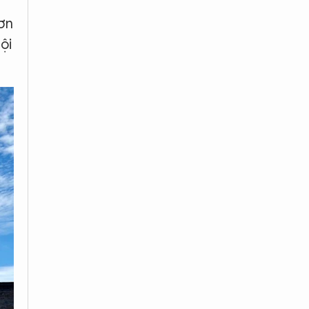
ơn
ội