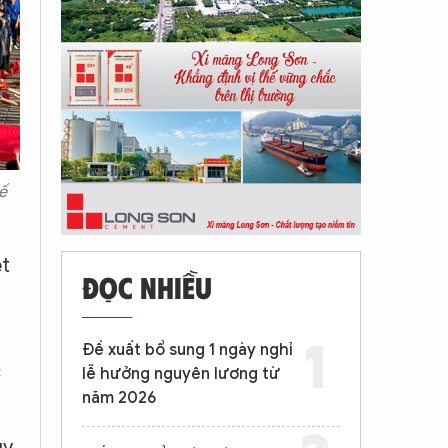
ế
ệt
ĐỌC NHIỀU
Đề xuất bổ sung 1 ngày nghỉ
c
lễ hưởng nguyên lương từ
năm 2026
uy