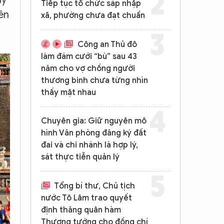
Tiếp tục tổ chức sáp nhập
ên
xã, phường chưa đạt chuẩn
Công an Thủ đô
làm đám cưới “bù” sau 43
năm cho vợ chồng người
thương binh chưa từng nhìn
thấy mặt nhau
Chuyên gia: Giữ nguyên mô
hình Văn phòng đăng ký đất
đai và chi nhánh là hợp lý,
sát thực tiễn quản lý
Tổng bí thư, Chủ tịch
nước Tô Lâm trao quyết
định thăng quân hàm
Thượng tướng cho đồng chí