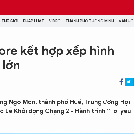
THẾ GIỚI
PHÁP LUẬT
VIDEO
THÀNH PHỐ THÔNG MINH
VĂN HÓA
MEDIA
re kết hợp xếp hình
NH TRỊ - XÃ HỘI
VIDEO
 lớn
Đại hội Đảng
PODCAST
ÁP LUẬT
ẢNH
LONGFORM
N HÓA - GIẢI TRÍ
INFOGRAPHIC
NG Ở HÀ NỘI
LỊCH VẠN SỰ
LTIMEDIA
ờng Ngọ Môn, thành phố Huế, Trung ương Hội
Podcast
c Lễ Khởi động Chặng 2 - Hành trình “Tôi yêu
Video
Ảnh
Infographic