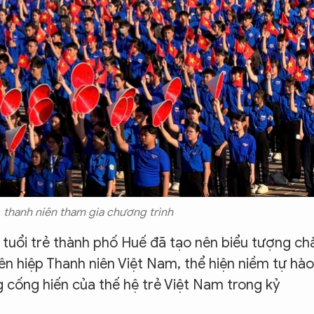
, thanh niên tham gia chương trình
 tuổi trẻ thành phố Huế đã tạo nên biểu tượng ch
n hiệp Thanh niên Việt Nam, thể hiện niềm tự hào
g cống hiến của thế hệ trẻ Việt Nam trong kỷ