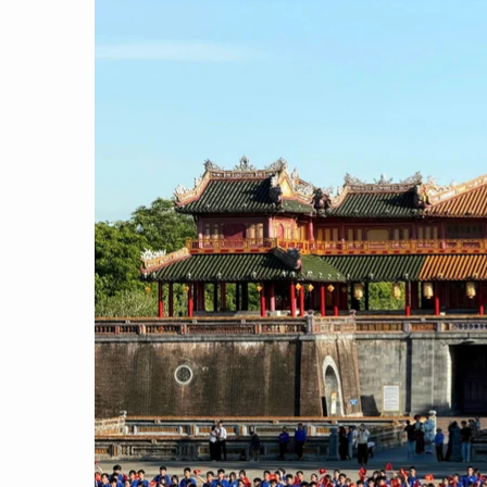
CON ĐƯỜNG KHỞI NGHIỆP