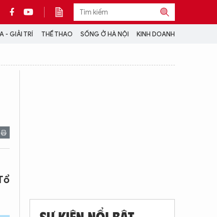
 - GIẢI TRÍ
THỂ THAO
SỐNG Ở HÀ NỘI
KINH DOANH
THÔNG TIN THÊM
CỘNG TÁC VỚI ANTĐ
TRA CỨU XE
HOTLINE: 032 9907 579
 Tổ
SỰ KIỆN NỔI BẬT