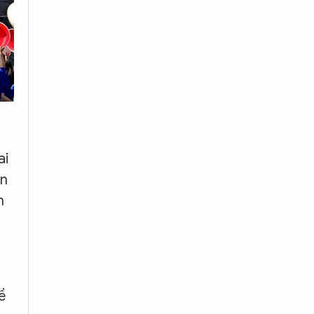
ai
ôn
n
ề