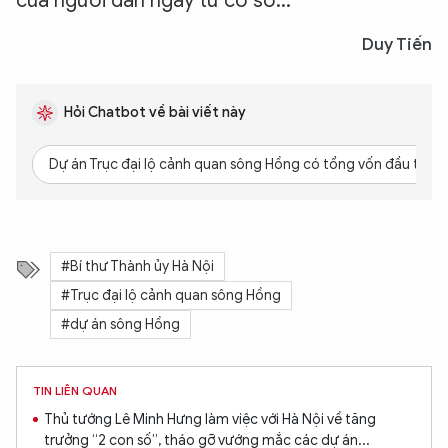
của người dân ngay từ cơ sở...
TÔI LÀ CHATBOT CỦA
Duy Tiến
Hãy hỏi tôi bất kỳ điều gì bạn cần biết về
An Ninh Thủ Đô nhé. Tôi sẵn sàng hỗ trợ!
Hỏi Chatbot về bài viết này
Dự án Trục đại lộ cảnh quan sông Hồng có tổng vốn đầu tư ba
#Bí thư Thành ủy Hà Nội
#Trục đại lộ cảnh quan sông Hồng
#dự án sông Hồng
TIN LIÊN QUAN
Thủ tướng Lê Minh Hưng làm việc với Hà Nội về tăng
trưởng “2 con số”, tháo gỡ vướng mắc các dự án...