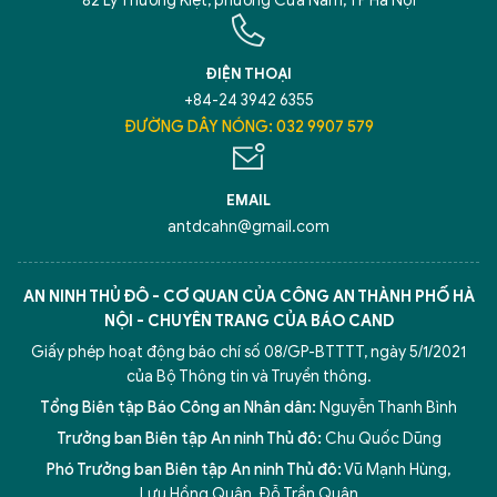
82 Lý Thường Kiệt, phường Cửa Nam, TP Hà Nội
ĐIỆN THOẠI
+84-24 3942 6355
ĐƯỜNG DÂY NÓNG: 032 9907 579
EMAIL
antdcahn@gmail.com
AN NINH THỦ ĐÔ - CƠ QUAN CỦA CÔNG AN THÀNH PHỐ HÀ
NỘI - CHUYÊN TRANG CỦA BÁO CAND
Giấy phép hoạt động báo chí số 08/GP-BTTTT, ngày 5/1/2021
của Bộ Thông tin và Truyền thông.
Tổng Biên tập Báo Công an Nhân dân:
Nguyễn Thanh Bình
Trưởng ban Biên tập An ninh Thủ đô:
Chu Quốc Dũng
Phó Trưởng ban Biên tập An ninh Thủ đô:
Vũ Mạnh Hùng
,
5 điểm nghẽn của Hà Nội
giải pháp xử lý điểm nghẽn của
Lưu Hồng Quân
,
Đỗ Trần Quân