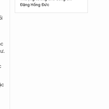
Đặng Hồng Đức
ối
ác
cư.
c
ặc