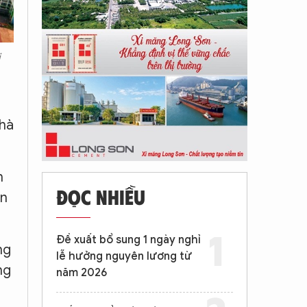
i
Nhà
h
ĐỌC NHIỀU
ồn
Đề xuất bổ sung 1 ngày nghỉ
ng
lễ hưởng nguyên lương từ
ng
năm 2026