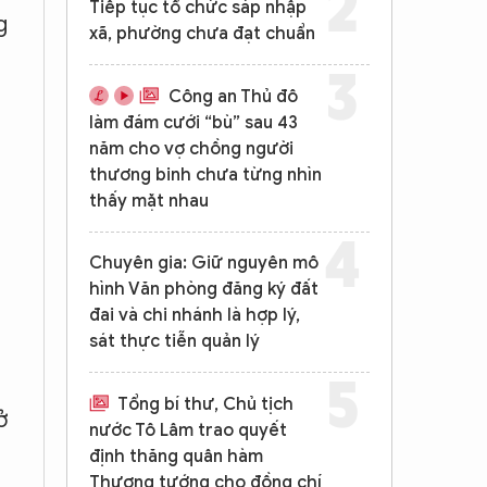
Tiếp tục tổ chức sáp nhập
g
xã, phường chưa đạt chuẩn
Công an Thủ đô
g
làm đám cưới “bù” sau 43
năm cho vợ chồng người
thương binh chưa từng nhìn
h
thấy mặt nhau
Chuyên gia: Giữ nguyên mô
hình Văn phòng đăng ký đất
đai và chi nhánh là hợp lý,
sát thực tiễn quản lý
Tổng bí thư, Chủ tịch
ở
nước Tô Lâm trao quyết
định thăng quân hàm
Thượng tướng cho đồng chí