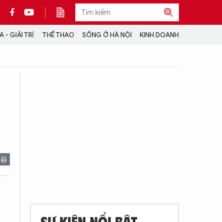
 - GIẢI TRÍ
THỂ THAO
SỐNG Ở HÀ NỘI
KINH DOANH
THÔNG TIN THÊM
CỘNG TÁC VỚI ANTĐ
TRA CỨU XE
HOTLINE: 032 9907 579
SỰ KIỆN NỔI BẬT