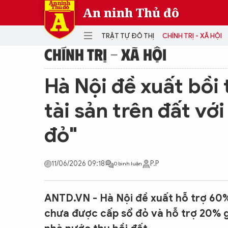
An ninh Thủ đô
TRẬT TỰ ĐÔ THỊ
CHÍNH TRỊ - XÃ HỘI
CHÍNH TRỊ - XÃ HỘI
DANH MỤC
Hà Nội đề xuất bồi 
TRẬT TỰ ĐÔ THỊ
CHÍ
tài sản trên đất vớ
THẾ GIỚI
PH
đỏ"
Quân sự
THÀNH PHỐ THÔNG MINH
VĂ
THỂ THAO
SỐ
11/06/2026 09:18
P.P
0 bình luận
KINH DOANH
MU
ANTD.VN - Hà Nội đề xuất hỗ trợ 60% 
chưa được cấp sổ đỏ và hỗ trợ 20% g