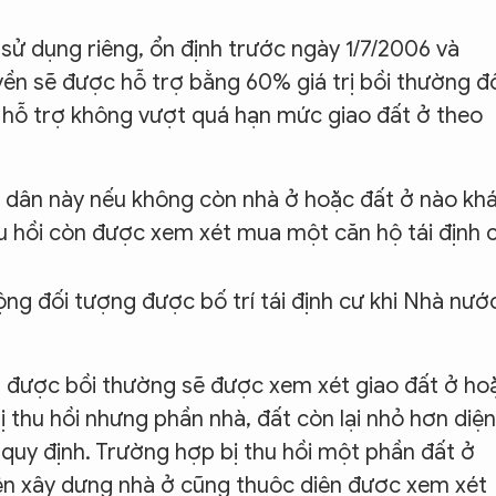
sử dụng riêng, ổn định trước ngày 1/7/2006 và
yền sẽ được hỗ trợ bằng 60% giá trị bồi thường đ
ợc hỗ trợ không vượt quá hạn mức giao đất ở theo
ộ dân này nếu không còn nhà ở hoặc đất ở nào kh
hu hồi còn được xem xét mua một căn hộ tái định 
ng đối tượng được bố trí tái định cư khi Nhà nướ
iện được bồi thường sẽ được xem xét giao đất ở ho
ị thu hồi nhưng phần nhà, đất còn lại nhỏ hơn diện
 quy định. Trường hợp bị thu hồi một phần đất ở
kiện xây dựng nhà ở cũng thuộc diện được xem xét