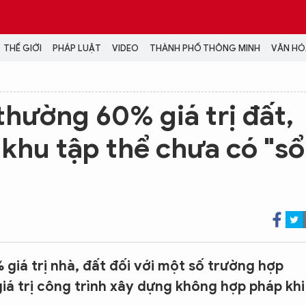
THẾ GIỚI
PHÁP LUẬT
VIDEO
THÀNH PHỐ THÔNG MINH
VĂN HÓA
MEDIA
thường 60% giá trị đất,
NH TRỊ - XÃ HỘI
VIDEO
i khu tập thể chưa có "sổ
Đại hội Đảng
PODCAST
ÁP LUẬT
ẢNH
LONGFORM
N HÓA - GIẢI TRÍ
INFOGRAPHIC
NG Ở HÀ NỘI
LỊCH VẠN SỰ
LTIMEDIA
Podcast
Video
giá trị nhà, đất đối với một số trường hợp
Ảnh
iá trị công trình xây dựng không hợp pháp khi
Infographic