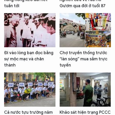
tuần tới
Gươm qua đời ở tuổi 87
Đi vào lòng bạn đọc bằng
Chợ truyền thống trước
sự mộc mạc và chân
“làn sóng” mua sắm trực
thành
tuyến
Cả nước tựu trường năm
Khảo sát hiện trạng PCCC