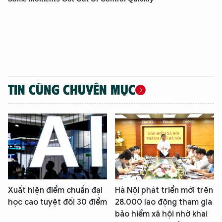
XIN CHÀO,
TÔI LÀ CHATBOT CỦA
Hãy hỏi tôi bất kỳ điều gì bạn cần biết về
TIN CÙNG CHUYÊN MỤC
An Ninh Thủ Đô nhé. Tôi sẵn sàng hỗ trợ!
Xuất hiện điểm chuẩn đại
Hà Nội phát triển mới trên
học cao tuyệt đối 30 điểm
28.000 lao động tham gia
bảo hiểm xã hội nhờ khai