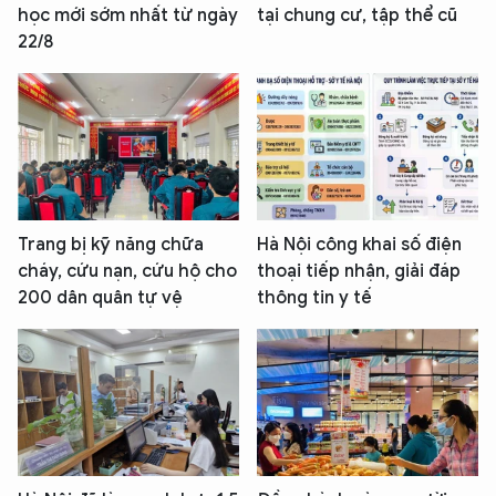
học mới sớm nhất từ ngày
tại chung cư, tập thể cũ
22/8
Trang bị kỹ năng chữa
Hà Nội công khai số điện
cháy, cứu nạn, cứu hộ cho
thoại tiếp nhận, giải đáp
200 dân quân tự vệ
thông tin y tế