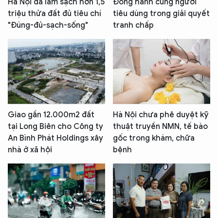
Hà Nội đã làm sạch hơn 1,5
Đồng hành cùng người
triệu thửa đất đủ tiêu chí
tiêu dùng trong giải quyết
"Đúng-đủ-sạch-sống"
tranh chấp
Giao gần 12.000m2 đất
Hà Nội chưa phê duyệt kỹ
tại Long Biên cho Công ty
thuật truyền NMN, tế bào
An Bình Phát Holdings xây
gốc trong khám, chữa
nhà ở xã hội
bệnh