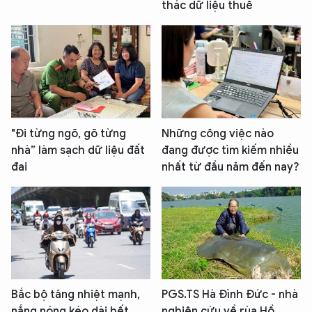
thác dữ liệu thuế
"Đi từng ngõ, gõ từng
Những công việc nào
nhà” làm sạch dữ liệu đất
đang được tìm kiếm nhiều
đai
nhất từ đầu năm đến nay?
Bắc bộ tăng nhiệt mạnh,
PGS.TS Hà Đình Đức - nhà
nắng nóng kéo dài hết
nghiên cứu về rùa Hồ