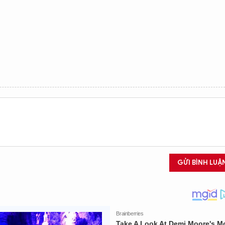
GỬI BÌNH LUẬ