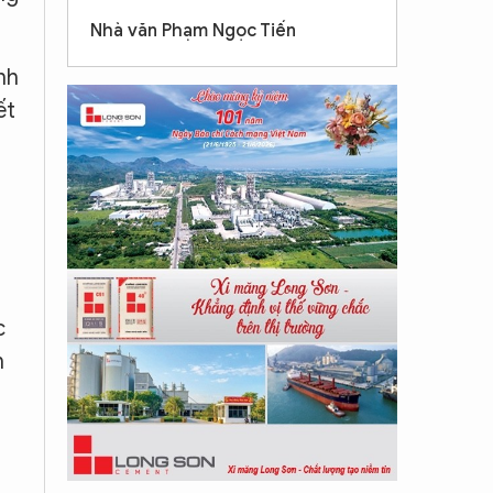
Nhà văn Phạm Ngọc Tiến
nh
ết
c
n