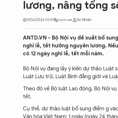
lương, nâng tổng s
CON ĐƯỜNG KHỞI NGHIỆP
11/06/2026 01:31
An Nhiên
0 bình luận
ANTD.VN - Bộ Nội vụ đề xuất bổ sun
nghỉ lễ, tết hưởng nguyên lương. Nế
có 12 ngày nghỉ lễ, tết mỗi năm.
Bộ Nội vụ đang lấy ý kiến dự thảo Luật 
Luật Lưu trữ, Luật Bình đẳng giới và Lu
Theo đó về Bộ luật Lao động, Bộ Nội vụ đ
tết.
Cụ thể, dự thảo luật bổ sung điểm g vào
Văn hóa Việt Nam: 1 ngày (ngày 24 thán