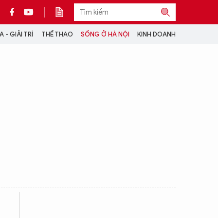
 - GIẢI TRÍ
THỂ THAO
SỐNG Ở HÀ NỘI
KINH DOANH
THÔNG TIN THÊM
CỘNG TÁC VỚI ANTĐ
TRA CỨU XE
HOTLINE: 032 9907 579