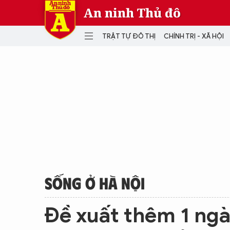
An ninh Thủ đô
TRẬT TỰ ĐÔ THỊ
CHÍNH TRỊ - XÃ HỘI
DANH MỤC
TRẬT TỰ ĐÔ THỊ
CHÍ
THẾ GIỚI
PH
Quân sự
THÀNH PHỐ THÔNG MINH
VĂ
THỂ THAO
SỐ
KINH DOANH
MU
SỐNG Ở HÀ NỘI
Đề xuất thêm 1 ng