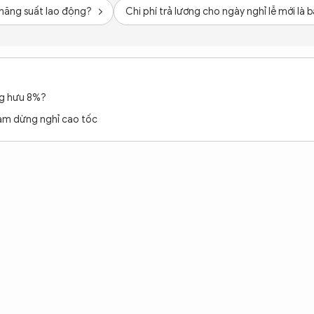
 năng suất lao động?
Chi phí trả lương cho ngày nghỉ lễ mới là 
ng hưu 8%?
rạm dừng nghỉ cao tốc