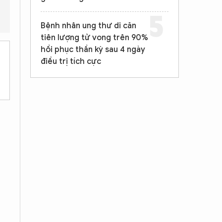
bao nhiêu?
Quy định này có áp dụng cho lao động nước ngoài 
Bệnh nhân ung thư di căn
tiên lượng tử vong trên 90%
hồi phục thần kỳ sau 4 ngày
điều trị tích cực