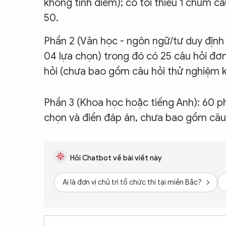
không tính điểm); có tối thiểu 1 chùm c
50.
Phần 2 (Văn học - ngôn ngữ/tư duy định 
04 lựa chọn) trong đó có 25 câu hỏi đơ
hỏi (chưa bao gồm câu hỏi thử nghiệm k
Phần 3 (Khoa học hoặc tiếng Anh): 60 p
chọn và điền đáp án, chưa bao gồm câu 
Hỏi Chatbot về bài viết này
Ai là đơn vị chủ trì tổ chức thi tại miền Bắc?