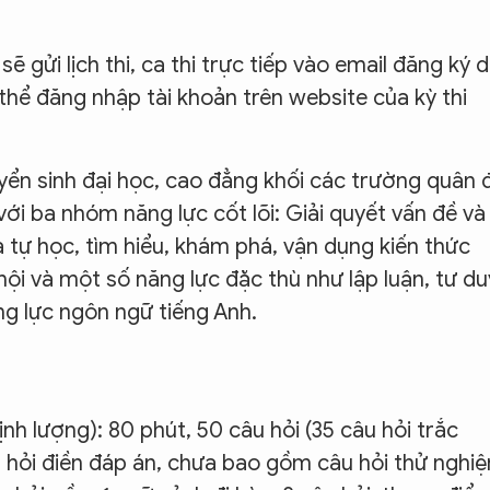
gửi lịch thi, ca thi trực tiếp vào email đăng ký 
ó thể đăng nhập tài khoản trên website của kỳ thi
yển sinh đại học, cao đẳng khối các trường quân 
i ba nhóm năng lực cốt lõi: Giải quyết vấn đề và
à tự học, tìm hiểu, khám phá, vận dụng kiến thức
ội và một số năng lực đặc thù như lập luận, tư du
ăng lực ngôn ngữ tiếng Anh.
định lượng): 80 phút, 50 câu hỏi (35 câu hỏi trắc
 hỏi điền đáp án, chưa bao gồm câu hỏi thử nghi