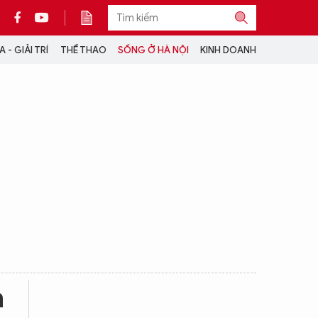
 - GIẢI TRÍ
THỂ THAO
SỐNG Ở HÀ NỘI
KINH DOANH
THÔNG TIN THÊM
CỘNG TÁC VỚI ANTĐ
TRA CỨU XE
HOTLINE: 032 9907 579
n