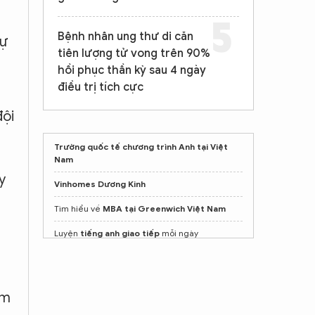
Bệnh nhân ung thư di căn
dự
tiên lượng tử vong trên 90%
hồi phục thần kỳ sau 4 ngày
điều trị tích cực
đội
Trường quốc tế chương trình Anh tại Việt
Nam
y
Vinhomes Dương Kinh
Tìm hiểu về
MBA tại Greenwich Việt Nam
Luyện
tiếng anh giao tiếp
mỗi ngày
Khóa học ôn thi tiếng Đức A1
Mẫu
áo lớp cổ zip GangZ
đẹp
ệm
ngành quản trị kinh doanh ra làm gì