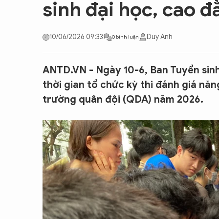
sinh đại học, cao 
CON ĐƯỜNG KHỞI NGHIỆP
10/06/2026 09:33
Duy Anh
0 bình luận
ANTD.VN - Ngày 10-6, Ban Tuyển sin
thời gian tổ chức kỳ thi đánh giá năn
trường quân đội (QDA) năm 2026.