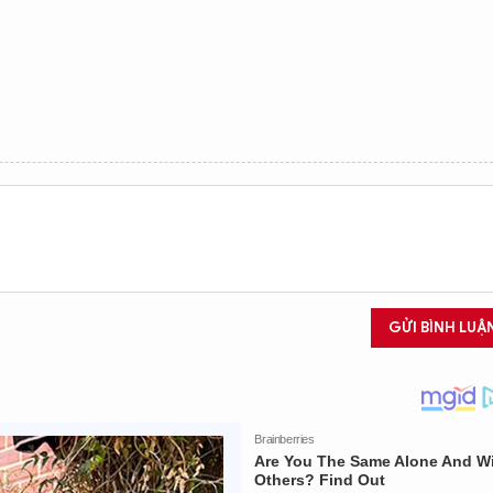
GỬI BÌNH LUẬ