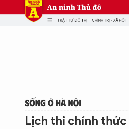
An ninh Thủ đô
TRẬT TỰ ĐÔ THỊ
CHÍNH TRỊ - XÃ HỘI
DANH MỤC
TRẬT TỰ ĐÔ THỊ
CHÍ
THẾ GIỚI
PH
Quân sự
THÀNH PHỐ THÔNG MINH
VĂ
THỂ THAO
SỐ
KINH DOANH
MU
SỐNG Ở HÀ NỘI
Lịch thi chính thức