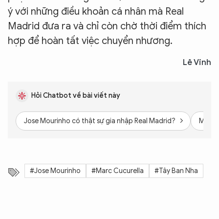
ý với những điều khoản cá nhân mà Real
Madrid đưa ra và chỉ còn chờ thời điểm thích
hợp để hoàn tất việc chuyển nhương.
Lê Vinh
Hỏi Chatbot về bài viết này
Jose Mourinho có thật sự gia nhập Real Madrid?
Marc C
#Jose Mourinho
#Marc Cucurella
#Tây Ban Nha