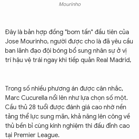
Mourinho
Đây là bản hợp đồng "bom tấn" đầu tiên của
Jose Mourinho, người được cho là đã yêu cầu
ban lãnh đạo đội bóng bổ sung nhân sự ở vị
trí hậu vệ trái ngay khi tiếp quản Real Madrid,
Trong số nhiều phương án được cân nhắc,
Marc Cucurella nổi lên như lựa chọn số một.
Cầu thủ 28 tuổi được đánh giá cao nhờ nền
tảng thể lực sung mãn, khả năng lên công về
thủ bền bỉ cùng kinh nghiệm thi đấu đỉnh cao
tại Premier League.