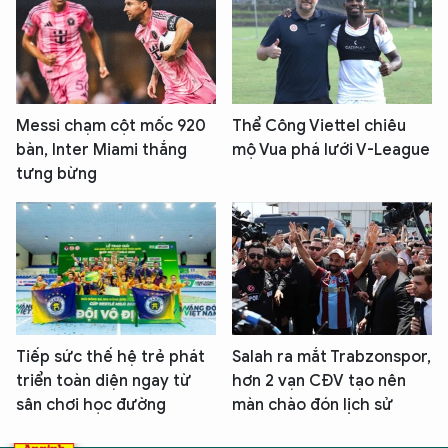
Messi chạm cột mốc 920
Thể Công Viettel chiêu
bàn, Inter Miami thắng
mộ Vua phá lưới V-League
tưng bừng
Tiếp sức thế hệ trẻ phát
Salah ra mắt Trabzonspor,
triển toàn diện ngay từ
hơn 2 vạn CĐV tạo nên
sân chơi học đường
màn chào đón lịch sử