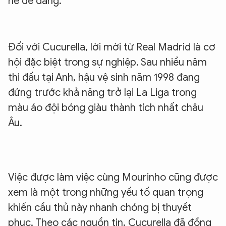
hề dễ dàng.
Đối với Cucurella, lời mời từ Real Madrid là cơ
hội đặc biệt trong sự nghiệp. Sau nhiều năm
thi đấu tại Anh, hậu vệ sinh năm 1998 đang
đứng trước khả năng trở lại La Liga trong
màu áo đội bóng giàu thành tích nhất châu
Âu.
Việc được làm việc cùng Mourinho cũng được
xem là một trong những yếu tố quan trọng
khiến cầu thủ này nhanh chóng bị thuyết
phục. Theo các nguồn tin, Cucurella đã đồng