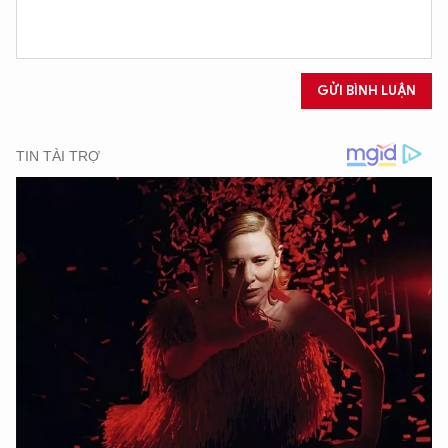
GỬI BÌNH LUẬN