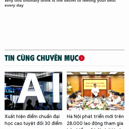
XIN CHÀO,
TÔI LÀ CHATBOT CỦA
Hãy hỏi tôi bất kỳ điều gì bạn cần biết về
TIN CÙNG CHUYÊN MỤC
An Ninh Thủ Đô nhé. Tôi sẵn sàng hỗ trợ!
Xuất hiện điểm chuẩn đại
Hà Nội phát triển mới trên
học cao tuyệt đối 30 điểm
28.000 lao động tham gia