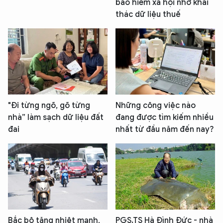
bảo hiểm xã hội nhờ khai
thác dữ liệu thuế
"Đi từng ngõ, gõ từng
Những công việc nào
nhà” làm sạch dữ liệu đất
đang được tìm kiếm nhiều
đai
nhất từ đầu năm đến nay?
Bắc bộ tăng nhiệt mạnh,
PGS.TS Hà Đình Đức - nhà