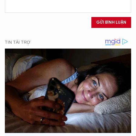
XIN CHÀO,
GỬI BÌNH LUẬN
TÔI LÀ CHATBOT CỦA
Hãy hỏi tôi bất kỳ điều gì bạn cần biết về
An Ninh Thủ Đô nhé. Tôi sẵn sàng hỗ trợ!