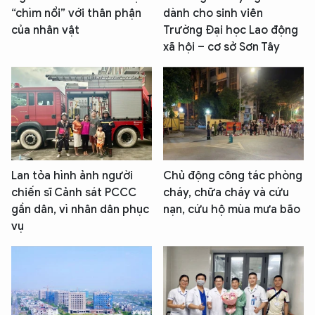
“chìm nổi” với thân phận
dành cho sinh viên
của nhân vật
Trường Đại học Lao động
xã hội – cơ sở Sơn Tây
Lan tỏa hình ảnh người
Chủ động công tác phòng
chiến sĩ Cảnh sát PCCC
cháy, chữa cháy và cứu
gần dân, vì nhân dân phục
nạn, cứu hộ mùa mưa bão
vụ