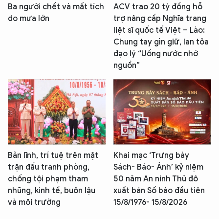
Ba người chết và mất tích
ACV trao 20 tỷ đồng hỗ
do mưa lớn
trợ nâng cấp Nghĩa trang
liệt sĩ quốc tế Việt – Lào:
Chung tay gìn giữ, lan tỏa
đạo lý “Uống nước nhớ
nguồn”
Bản lĩnh, trí tuệ trên mặt
Khai mạc ‘Trưng bày
trận đấu tranh phòng,
Sách- Báo- Ảnh’ kỷ niệm
chống tội phạm tham
50 năm An ninh Thủ đô
nhũng, kinh tế, buôn lậu
xuất bản Số báo đầu tiên
và môi trường
15/8/1976- 15/8/2026