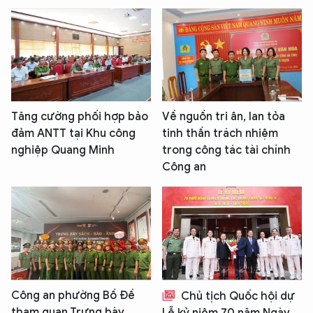
Tăng cường phối hợp bảo
Về nguồn tri ân, lan tỏa
đảm ANTT tại Khu công
tinh thần trách nhiệm
nghiệp Quang Minh
trong công tác tài chính
Công an
Công an phường Bồ Đề
Chủ tịch Quốc hội dự
tham quan Trưng bày
Lễ kỷ niệm 70 năm Ngày