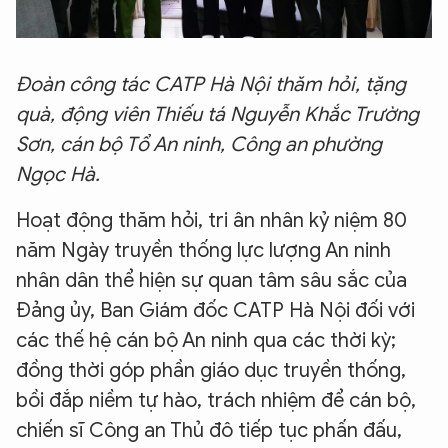
XIN CHÀO,
TÔI LÀ CHATBOT CỦA
Đoàn công tác CATP Hà Nội thăm hỏi, tặng
quà, động viên Thiếu tá Nguyễn Khắc Trường
Sơn, cán bộ Tổ An ninh, Công an phường
Hãy hỏi tôi bất kỳ điều gì bạn cần biết về
Ngọc Hà.
An Ninh Thủ Đô nhé. Tôi sẵn sàng hỗ trợ!
Hoạt động thăm hỏi, tri ân nhân kỷ niệm 80
năm Ngày truyền thống lực lượng An ninh
nhân dân thể hiện sự quan tâm sâu sắc của
Đảng ủy, Ban Giám đốc CATP Hà Nội đối với
các thế hệ cán bộ An ninh qua các thời kỳ;
đồng thời góp phần giáo dục truyền thống,
bồi đắp niềm tự hào, trách nhiệm để cán bộ,
chiến sĩ Công an Thủ đô tiếp tục phấn đấu,