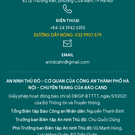
82 Lý Thường Kiệt, phường Cửa Nam, TP Hà Nội
ĐIỆN THOẠI
+84-24 3942 6355
ĐƯỜNG DÂY NÓNG: 032 9907 579
EMAIL
antdcahn@gmail.com
AN NINH THỦ ĐÔ - CƠ QUAN CỦA CÔNG AN THÀNH PHỐ HÀ
NỘI - CHUYÊN TRANG CỦA BÁO CAND
Giấy phép hoạt động báo chí số 08/GP-BTTTT, ngày 5/1/2021
của Bộ Thông tin và Truyền thông.
Tổng Biên tập Báo Công an Nhân dân:
Nguyễn Thanh Bình
Trưởng ban Biên tập An ninh Thủ đô:
Chu Quốc Dũng
Phó Trưởng ban Biên tập An ninh Thủ đô:
Vũ Mạnh Hùng
,
5 điểm nghẽn của Hà Nội
giải pháp xử lý điểm nghẽn của
Lưu Hồng Quân
,
Đỗ Trần Quân