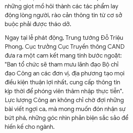
những giọt mồ hôi thành các tác phẩm lay
động lòng người, rào cản thông tin từ cơ sở
buộc phải được tháo dỡ.
Ngay tại lễ phát động, Trung tướng Đỗ Triệu
Phong, Cục trưởng Cục Truyền thông CAND
đưa ra một cam kết mang tính bước ngoặt:
XIN CHÀO,
"Ban tổ chức sẽ tham mưu lãnh đạo Bộ chỉ
TÔI LÀ CHATBOT CỦA
đạo Công an các đơn vị, địa phương tạo mọi
điều kiện thuận lợi nhất, cung cấp thông tin
kịp thời để phóng viên thâm nhập thực tiễn".
Hãy hỏi tôi bất kỳ điều gì bạn cần biết về
Lực lượng Công an không chỉ chờ đợi những
An Ninh Thủ Đô nhé. Tôi sẵn sàng hỗ trợ!
bài viết ngợi ca, mà mong muốn đón nhận sự
bứt phá, những góc nhìn phản biện sắc sảo để
hiến kế cho ngành.