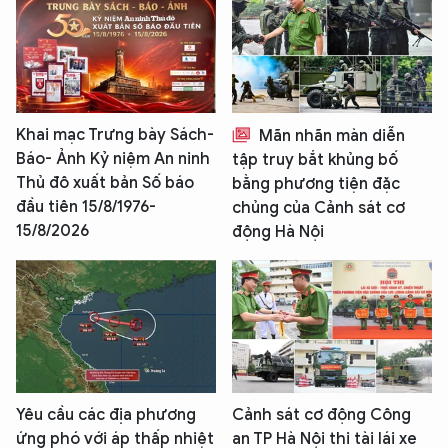
Khai mạc Trưng bày Sách-
Mãn nhãn màn diễn
Báo- Ảnh Kỷ niệm An ninh
tập truy bắt khủng bố
Thủ đô xuất bản Số báo
bằng phương tiện đặc
đầu tiên 15/8/1976-
chủng của Cảnh sát cơ
15/8/2026
động Hà Nội
Yêu cầu các địa phương
Cảnh sát cơ động Công
ứng phó với áp thấp nhiệt
an TP Hà Nội thi tài lái xe