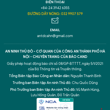
ĐIỆN THOẠI
+84-24 3942 6355
ĐƯỜNG DÂY NÓNG: 032 9907 579
EMAIL
antdcahn@gmail.com
AN NINH THỦ ĐÔ - CƠ QUAN CỦA CÔNG AN THÀNH PHỐ HÀ
NỘI - CHUYÊN TRANG CỦA BÁO CAND
Giấy phép hoạt động báo chí số 08/GP-BTTTT, ngày 5/1/2021
của Bộ Thông tin và Truyền thông.
Tổng Biên tập Báo Công an Nhân dân:
Nguyễn Thanh Bình
Trưởng ban Biên tập An ninh Thủ đô:
Chu Quốc Dũng
Phó Trưởng ban Biên tập An ninh Thủ đô:
Vũ Mạnh Hùng
,
5 điểm nghẽn của Hà Nội
giải pháp xử lý điểm nghẽn của
Lưu Hồng Quân
,
Đỗ Trần Quân