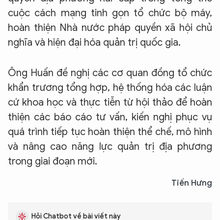
cuộc cách mạng tinh gọn tổ chức bộ máy,
hoàn thiện Nhà nước pháp quyền xã hội chủ
nghĩa và hiện đại hóa quản trị quốc gia.
Ông Huấn đề nghị các cơ quan đồng tổ chức
khẩn trương tổng hợp, hệ thống hóa các luận
XIN CHÀO,
cứ khoa học và thực tiễn từ hội thảo để hoàn
TÔI LÀ CHATBOT CỦA
thiện các báo cáo tư vấn, kiến nghị phục vụ
quá trình tiếp tục hoàn thiện thể chế, mô hình
Hãy hỏi tôi bất kỳ điều gì bạn cần biết về
và nâng cao năng lực quản trị địa phương
An Ninh Thủ Đô nhé. Tôi sẵn sàng hỗ trợ!
trong giai đoạn mới.
Tiến Hưng
Hỏi Chatbot về bài viết này