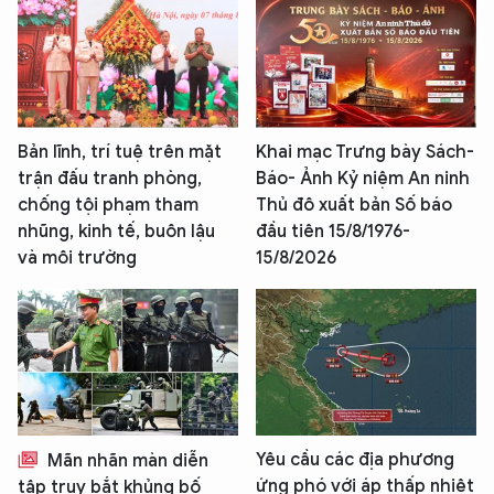
Bản lĩnh, trí tuệ trên mặt
Khai mạc Trưng bày Sách-
trận đấu tranh phòng,
Báo- Ảnh Kỷ niệm An ninh
chống tội phạm tham
Thủ đô xuất bản Số báo
nhũng, kinh tế, buôn lậu
đầu tiên 15/8/1976-
và môi trường
15/8/2026
Yêu cầu các địa phương
Mãn nhãn màn diễn
ứng phó với áp thấp nhiệt
tập truy bắt khủng bố