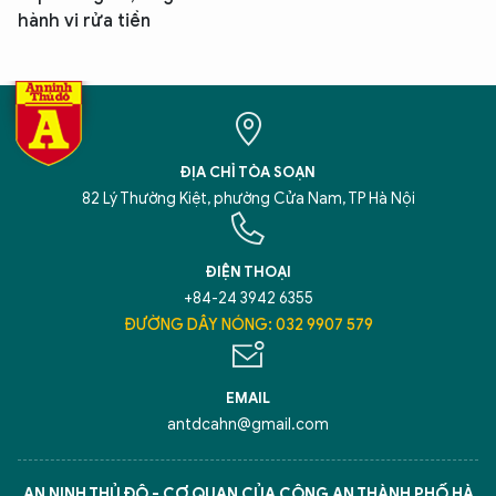
hành vi rửa tiền
ĐỊA CHỈ TÒA SOẠN
82 Lý Thường Kiệt, phường Cửa Nam, TP Hà Nội
ĐIỆN THOẠI
+84-24 3942 6355
ĐƯỜNG DÂY NÓNG: 032 9907 579
EMAIL
antdcahn@gmail.com
AN NINH THỦ ĐÔ - CƠ QUAN CỦA CÔNG AN THÀNH PHỐ HÀ