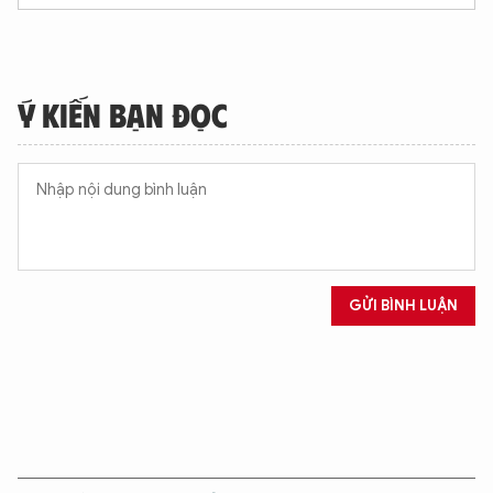
XIN CHÀO,
Ý KIẾN BẠN ĐỌC
TÔI LÀ CHATBOT CỦA
Hãy hỏi tôi bất kỳ điều gì bạn cần biết về
An Ninh Thủ Đô nhé. Tôi sẵn sàng hỗ trợ!
GỬI BÌNH LUẬN