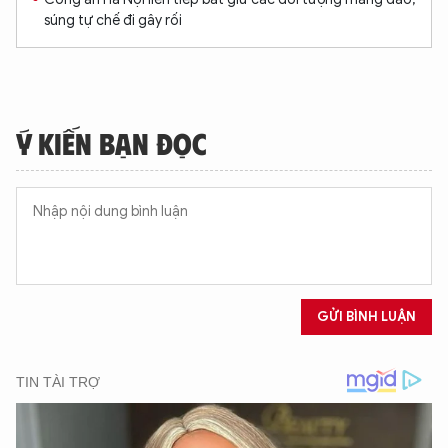
súng tự chế đi gây rối
Ý KIẾN BẠN ĐỌC
GỬI BÌNH LUẬN