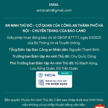
EMAIL
antdcahn@gmail.com
AN NINH THỦ ĐÔ - CƠ QUAN CỦA CÔNG AN THÀNH PHỐ HÀ
NỘI - CHUYÊN TRANG CỦA BÁO CAND
Giấy phép hoạt động báo chí số 08/GP-BTTTT, ngày 5/1/2021
của Bộ Thông tin và Truyền thông.
Tổng Biên tập Báo Công an Nhân dân:
Nguyễn Thanh Bình
Trưởng ban Biên tập An ninh Thủ đô:
Chu Quốc Dũng
Phó Trưởng ban Biên tập An ninh Thủ đô:
Vũ Mạnh Hùng
,
Lưu Hồng Quân
,
Đỗ Trần Quân
5 điểm nghẽn của Hà Nội
giải pháp xử lý điểm nghẽn của
Bản quyền thuộc An ninh Thủ đô. Cấm sao chép dưới mọi hình thức
nếu không có sự chấp thuận bằng văn bản.