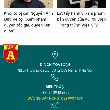
Khởi tố bị can Nguyễn Anh
Lật tẩy hành vi xâm phạm
Đức về tội “Xâm phạm
bản quyền của Vũ Phi Điệp
quyền tác giả, quyền liên
– “ông trùm” Việt KTV
quan”
ĐỊA CHỈ TÒA SOẠN
82 Lý Thường Kiệt, phường Cửa Nam, TP Hà Nội
ĐIỆN THOẠI
+84-24 3942 6355
ĐƯỜNG DÂY NÓNG: 032 9907 579