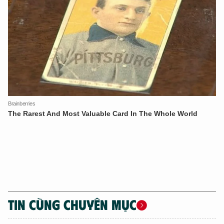
XIN CHÀO,
TÔI LÀ CHATBOT CỦA
Hãy hỏi tôi bất kỳ điều gì bạn cần biết về
An Ninh Thủ Đô nhé. Tôi sẵn sàng hỗ trợ!
TIN CÙNG CHUYÊN MỤC