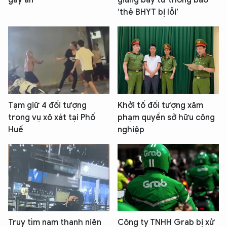
gây án
giăng bẫy từ thông báo
‘thẻ BHYT bị lỗi’
Tạm giữ 4 đối tượng
Khởi tố đối tượng xâm
trong vụ xô xát tại Phố
phạm quyền sở hữu công
Huế
nghiệp
Truy tìm nam thanh niên
Công ty TNHH Grab bị xử