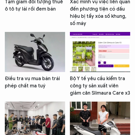
Tạm giam đối tượng thuê
Xác minh vụ việc liên quan
ô tô tự lái rồi đem bán
đến phương tiện có dấu
hiệu bị tẩy xóa số khung,
số máy
Điều tra vụ mua bán trái
Bộ Y tế yêu cầu kiểm tra
phép chất ma tuý
công ty sản xuất viên
giảm cân Slimaura Care x3