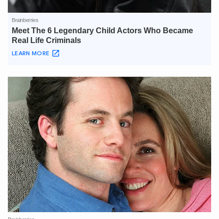
XIN CHÀO,
TÔI LÀ CHATBOT CỦA
Hãy hỏi tôi bất kỳ điều gì bạn cần biết về
An Ninh Thủ Đô nhé. Tôi sẵn sàng hỗ trợ!