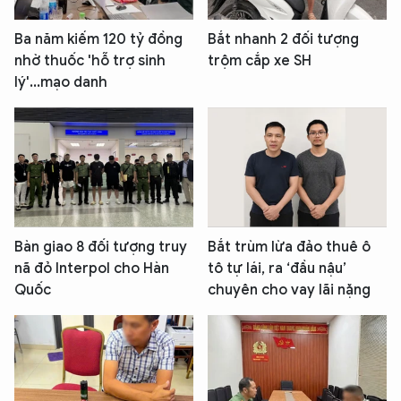
Ba năm kiếm 120 tỷ đồng
Bắt nhanh 2 đối tượng
nhờ thuốc 'hỗ trợ sinh
trộm cắp xe SH
lý'...mạo danh
Bàn giao 8 đối tượng truy
Bắt trùm lừa đảo thuê ô
nã đỏ Interpol cho Hàn
tô tự lái, ra ‘đầu nậu’
Quốc
chuyên cho vay lãi nặng