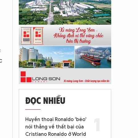
ở
c
ĐỌC NHIỀU
Huyền thoại Ronaldo 'béo'
nói thẳng về thất bại của
Cristiano Ronaldo ở World