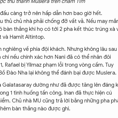
ợc thủ thành Muslera trên chấm 11m
 đấu càng trở nên hấp dẫn hơn bao giờ hết.
u thủ chủ nhà phải chống đỡ vất vả. Nếu may mắ
ó bàn thắng khi họ có tới 2 pha kết thúc trúng xà 
và Hamit Altintop.
n nghiêng về phía đội khách. Nhưng không lâu sau
m chí nếu chính xác hơn Nani đã có thể nhân đôi
, Rafael bị Yilmaz phạm lỗi trong vòng cấm. Tuy
 Bồ Đào Nha lại không thể đánh bại được Muslera.
của Galatasaray dường như đã được tăng lên đáng k
ng 1 tình huống tấn công, Inan đã thực hiện cú
iểm. Chủ nhà MU cũng trả lời bằng những pha ph
 thêm bàn thắng nào được ghi.