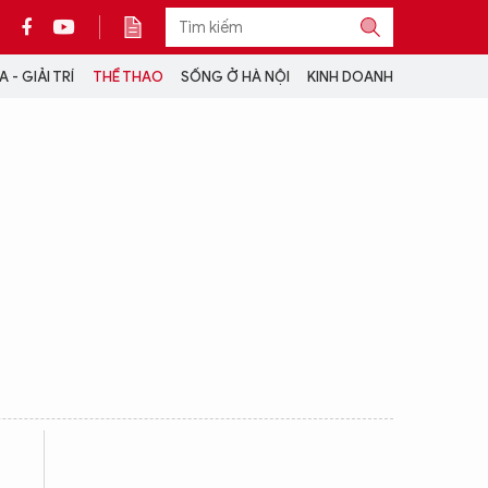
 - GIẢI TRÍ
THỂ THAO
SỐNG Ở HÀ NỘI
KINH DOANH
THÔNG TIN THÊM
CỘNG TÁC VỚI ANTĐ
TRA CỨU XE
HOTLINE: 032 9907 579