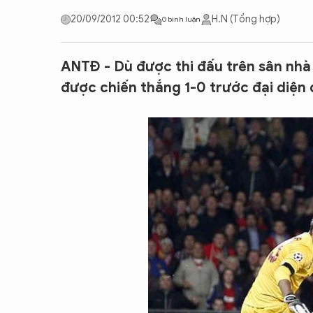
CON ĐƯỜNG KHỞI NGHIỆP
20/09/2012 00:52
H.N (Tổng hợp)
0 bình luận
ANTĐ - Dù được thi đấu trên sân nh
được chiến thắng 1-0 trước đại diện 