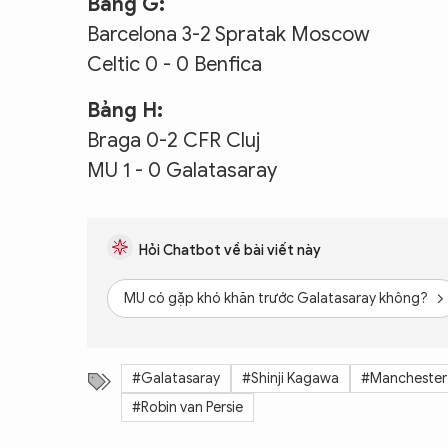
Bảng G:
Barcelona 3-2 Spratak Moscow
Celtic 0 - 0 Benfica
Bảng H:
Braga 0-2 CFR Cluj
MU 1 - 0 Galatasaray
Hỏi Chatbot về bài viết này
MU có gặp khó khăn trước Galatasaray không?
#Galatasaray
#Shinji Kagawa
#Manchester
#Robin van Persie