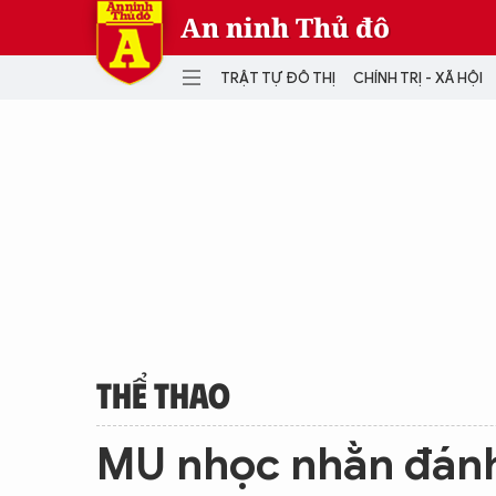
An ninh Thủ đô
TRẬT TỰ ĐÔ THỊ
CHÍNH TRỊ - XÃ HỘI
DANH MỤC
TRẬT TỰ ĐÔ THỊ
CHÍ
THẾ GIỚI
PH
Quân sự
THÀNH PHỐ THÔNG MINH
VĂ
THỂ THAO
SỐ
KINH DOANH
MU
THỂ THAO
MU nhọc nhằn đánh