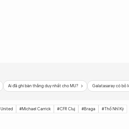
Ai đã ghi bàn thắng duy nhất cho MU?
Galatasaray có bỏ l
 United
#Michael Carrick
#CFR Cluj
#Braga
#Thổ Nhĩ Kỳ