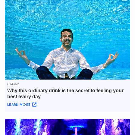
TÔI LÀ CHATBOT CỦA
Hãy hỏi tôi bất kỳ điều gì bạn cần biết về
An Ninh Thủ Đô nhé. Tôi sẵn sàng hỗ trợ!