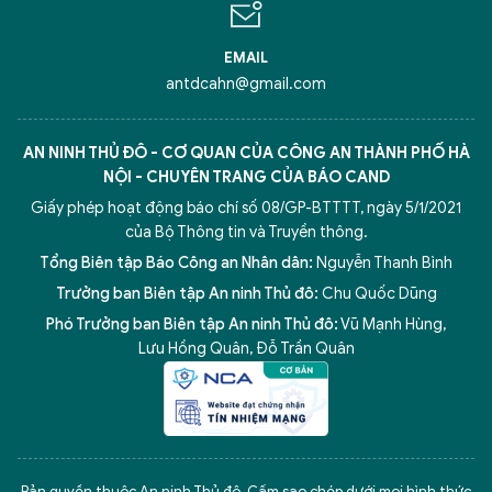
EMAIL
antdcahn@gmail.com
AN NINH THỦ ĐÔ - CƠ QUAN CỦA CÔNG AN THÀNH PHỐ HÀ
NỘI - CHUYÊN TRANG CỦA BÁO CAND
Giấy phép hoạt động báo chí số 08/GP-BTTTT, ngày 5/1/2021
của Bộ Thông tin và Truyền thông.
Tổng Biên tập Báo Công an Nhân dân:
Nguyễn Thanh Bình
Trưởng ban Biên tập An ninh Thủ đô:
Chu Quốc Dũng
Phó Trưởng ban Biên tập An ninh Thủ đô:
Vũ Mạnh Hùng
,
Lưu Hồng Quân
,
Đỗ Trần Quân
5 điểm nghẽn của Hà Nội
giải pháp xử lý điểm nghẽn của
Bản quyền thuộc An ninh Thủ đô. Cấm sao chép dưới mọi hình thức