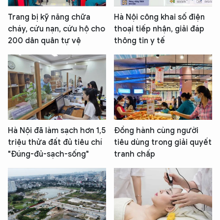
Trang bị kỹ năng chữa
Hà Nội công khai số điện
cháy, cứu nạn, cứu hộ cho
thoại tiếp nhận, giải đáp
200 dân quân tự vệ
thông tin y tế
Hà Nội đã làm sạch hơn 1,5
Đồng hành cùng người
triệu thửa đất đủ tiêu chí
tiêu dùng trong giải quyết
"Đúng-đủ-sạch-sống"
tranh chấp