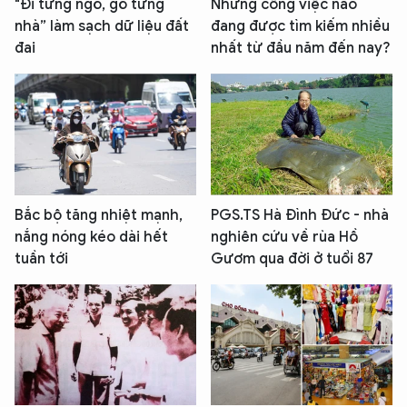
"Đi từng ngõ, gõ từng
Những công việc nào
nhà” làm sạch dữ liệu đất
đang được tìm kiếm nhiều
đai
nhất từ đầu năm đến nay?
Bắc bộ tăng nhiệt mạnh,
PGS.TS Hà Đình Đức - nhà
nắng nóng kéo dài hết
nghiên cứu về rùa Hồ
tuần tới
Gươm qua đời ở tuổi 87