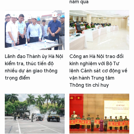
năm qua
Lãnh đạo Thành ủy Hà Nội
Công an Hà Nội trao đổi
kiểm tra, thúc tiến độ
kinh nghiệm với Bộ Tư
nhiều dự án giao thông
lệnh Cảnh sát cơ động về
trọng điểm
vận hành Trung tâm
Thông tin chỉ huy
XIN CHÀO,
TÔI LÀ CHATBOT CỦA
Hãy hỏi tôi bất kỳ điều gì bạn cần biết về