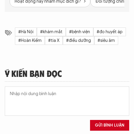
Hoạt động này nhằm mục đích gì?
Đối tượng chính sách
#Hà Nội
#khám mắt
#bệnh viện
#đo huyết áp
#Hoàn Kiếm
#tia X
#điều dưỡng
#siêu âm
Ý KIẾN BẠN ĐỌC
GỬI BÌNH LUẬN