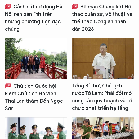
An Ninh Thủ Đô nhé. Tôi sẵn sàng hỗ trợ!
Cảnh sát cơ động Hà
Bế mạc Chung kết Hội
Nội rèn bản lĩnh trên
thao quân sự, võ thuật và
những phương tiện đặc
thể thao Công an nhân
chủng
dân 2026
Tổng Bí thư, Chủ tịch
Chủ tịch Quốc hội
nước Tô Lâm: Phải đổi mới
kiêm Chủ tịch Hạ viện
công tác quy hoạch và tổ
Thái Lan thăm Đền Ngọc
chức phát triển hạ tầng
Sơn