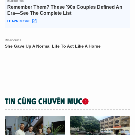
TÔI LÀ CHATBOT CỦA
Hãy hỏi tôi bất kỳ điều gì bạn cần biết về
An Ninh Thủ Đô nhé. Tôi sẵn sàng hỗ trợ!
TIN CÙNG CHUYÊN MỤC