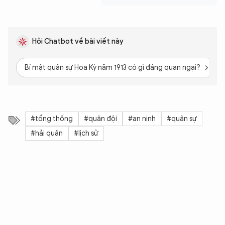
Hỏi Chatbot về bài viết này
Bí mật quân sự Hoa Kỳ năm 1913 có gì đáng quan ngại?
#tổng thống
#quân đội
#an ninh
#quân sự
#hải quân
#lịch sử