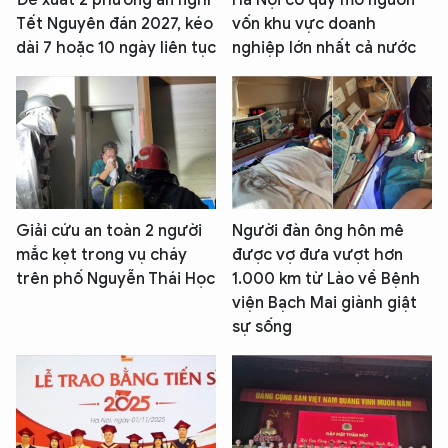
Đề xuất 2 phương án nghỉ
Hà Nội có quy mô nguồn
Tết Nguyên đán 2027, kéo
vốn khu vực doanh
dài 7 hoặc 10 ngày liên tục
nghiệp lớn nhất cả nước
Giải cứu an toàn 2 người
Người đàn ông hôn mê
mắc kẹt trong vụ cháy
được vợ đưa vượt hơn
trên phố Nguyễn Thái Học
1.000 km từ Lào về Bệnh
viện Bạch Mai giành giật
sự sống