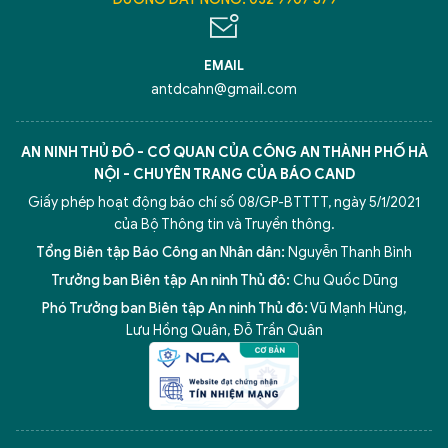
EMAIL
antdcahn@gmail.com
AN NINH THỦ ĐÔ - CƠ QUAN CỦA CÔNG AN THÀNH PHỐ HÀ
NỘI - CHUYÊN TRANG CỦA BÁO CAND
Giấy phép hoạt động báo chí số 08/GP-BTTTT, ngày 5/1/2021
của Bộ Thông tin và Truyền thông.
Tổng Biên tập Báo Công an Nhân dân:
Nguyễn Thanh Bình
Trưởng ban Biên tập An ninh Thủ đô:
Chu Quốc Dũng
Phó Trưởng ban Biên tập An ninh Thủ đô:
Vũ Mạnh Hùng
,
Lưu Hồng Quân
,
Đỗ Trần Quân
5 điểm nghẽn của Hà Nội
giải pháp xử lý điểm nghẽn của