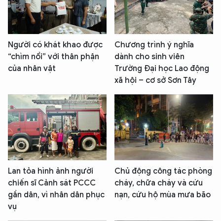
Người có khát khao được
Chương trình ý nghĩa
“chìm nổi” với thân phận
dành cho sinh viên
của nhân vật
Trường Đại học Lao động
xã hội – cơ sở Sơn Tây
Lan tỏa hình ảnh người
Chủ động công tác phòng
chiến sĩ Cảnh sát PCCC
cháy, chữa cháy và cứu
gần dân, vì nhân dân phục
nạn, cứu hộ mùa mưa bão
vụ