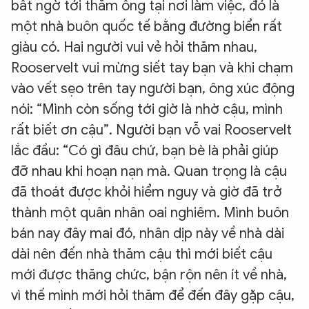
bất ngờ tới thăm ông tại nơi làm việc, đó là
một nhà buôn quốc tế bằng đường biển rất
giàu có. Hai người vui vẻ hỏi thăm nhau,
Rooservelt vui mừng siết tay bạn và khi chạm
vào vết sẹo trên tay người bạn, ông xúc động
nói: “Mình còn sống tới giờ là nhờ cậu, mình
rất biết ơn cậu”. Người bạn vỗ vai Rooservelt
lắc đầu: “Có gì đâu chứ, bạn bè là phải giúp
đỡ nhau khi hoạn nạn mà. Quan trọng là cậu
đã thoát được khỏi hiểm nguy và giờ đã trở
thành một quân nhân oai nghiêm. Mình buôn
bán nay đây mai đó, nhân dịp này về nhà dài
dài nên đến nhà thăm cậu thì mới biết cậu
mới được thăng chức, bận rộn nên ít về nhà,
vì thế mình mới hỏi thăm để đến đây gặp cậu,