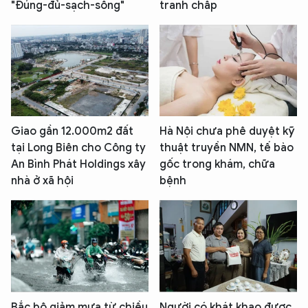
"Đúng-đủ-sạch-sống"
tranh chấp
Giao gần 12.000m2 đất
Hà Nội chưa phê duyệt kỹ
tại Long Biên cho Công ty
thuật truyền NMN, tế bào
An Bình Phát Holdings xây
gốc trong khám, chữa
nhà ở xã hội
bệnh
Bắc bộ giảm mưa từ chiều
Người có khát khao được