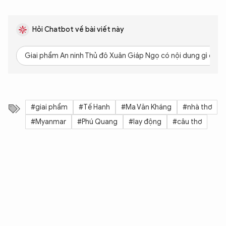
Hỏi Chatbot về bài viết này
Giai phẩm An ninh Thủ đô Xuân Giáp Ngọ có nội dung gì đặc 
#giai phẩm
#Tế Hanh
#Ma Văn Kháng
#nhà thơ
#Myanmar
#Phú Quang
#lay động
#câu thơ