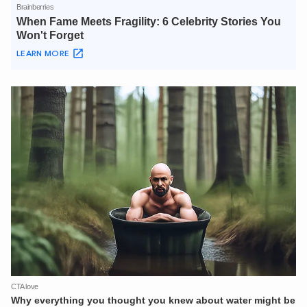
XIN CHÀO,
TÔI LÀ CHATBOT CỦA
Hãy hỏi tôi bất kỳ điều gì bạn cần biết về
An Ninh Thủ Đô nhé. Tôi sẵn sàng hỗ trợ!