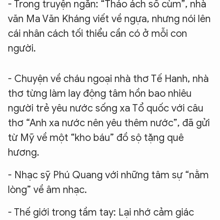
- Trong truyện ngắn: “Tháo ách sổ cùm”, nhà
văn Ma Văn Kháng viết về ngựa, nhưng nói lên
cái nhân cách tối thiểu cần có ở mỗi con
người.
- Chuyện về cháu ngoại nhà thơ Tế Hanh, nhà
thơ từng làm lay động tâm hồn bao nhiêu
người trẻ yêu nước sống xa Tổ quốc với câu
thơ “Anh xa nước nên yêu thêm nước”, đã gửi
từ Mỹ về một “kho báu” đồ sộ tặng quê
hương.
- Nhạc sỹ Phú Quang với những tâm sự “nằm
lòng” về âm nhạc.
- Thế giới trong tầm tay: Lại nhớ cảm giác