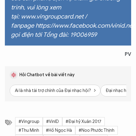
trình, vui lòng xem
tại:
www.vingroupcard.net
/
fanpage
https://www.facebook.com/vinid.net
gọi điện tới Tổng đài: 19006959
PV
Hỏi Chatbot về bài viết này
Ai là nhà tài trợ chính của Đại nhạc hội?
Đại nhạc hội di
#Vingroup
#VinID
#Đại hỷ Xuân 2017
#Thu Minh
#Hồ Ngọc Hà
#Noo Phước Thịnh