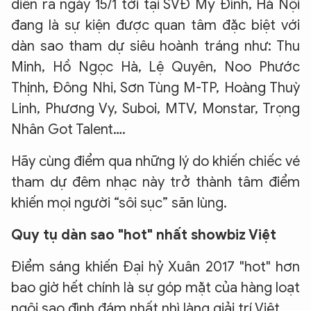
diễn ra ngày 15/1 tới tại SVĐ Mỹ Đình, Hà Nội
đang là sự kiện được quan tâm đặc biệt với
dàn sao tham dự siêu hoành tráng như: Thu
Minh, Hồ Ngọc Hà, Lệ Quyên, Noo Phước
Thịnh, Đông Nhi, Sơn Tùng M-TP, Hoàng Thuỳ
Linh, Phương Vy, Suboi, MTV, Monstar, Trọng
Nhân Got Talent….
Hãy cùng điểm qua những lý do khiến chiếc vé
tham dự đêm nhạc này trở thành tâm điểm
khiến mọi người “sôi sục” săn lùng.
Quy tụ dàn sao "hot" nhất showbiz Việt
Điểm sáng khiến Đại hỷ Xuân 2017 "hot" hơn
bao giờ hết chính là sự góp mặt của hàng loạt
ngôi sao đình đám nhất nhì làng giải trí Việt.