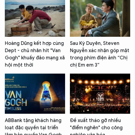
Hoàng Dũng kết hợp cùng
Sau Kỳ Duyên, Steven
Dept - chủ nhân hit "Van
Nguyễn xác nhận góp mặt
Gogh" khuấy đảo mạng xã
trong phim điện ảnh “Chị
hội một thời
chị Em em 3”
ABBank tặng khách hàng
Đề xuất tháo gỡ nhiều
loạt đặc quyền tại triển
"điểm nghẽn" cho công
lãm bản quyền Van Gogh
nghiệp văn hóa