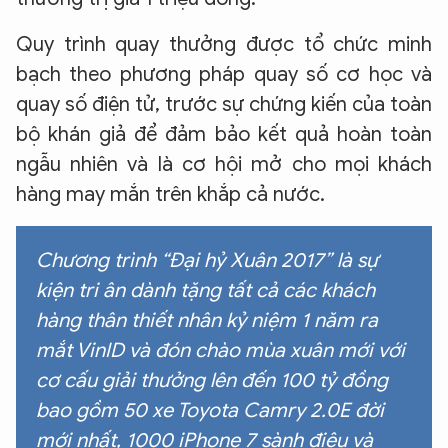
Quy trình quay thưởng được tổ chức minh
bạch theo phương pháp quay số cơ học và
quay số điện tử, trước sự chứng kiến của toàn
bộ khán giả để đảm bảo kết quả hoàn toàn
ngẫu nhiên và là cơ hội mở cho mọi khách
hàng may mắn trên khắp cả nước.
Chương trình “Đại hỷ Xuân 2017” là sự
kiện tri ân dành tặng tất cả các khách
XIN CHÀO,
hàng thân thiết nhân kỷ niệm 1 năm ra
TÔI LÀ CHATBOT CỦA
mắt VinID và đón chào mùa xuân mới với
cơ cấu giải thưởng lên đến 100 tỷ đồng
Hãy hỏi tôi bất kỳ điều gì bạn cần biết về
bao gồm 50 xe Toyota Camry 2.0E đời
An Ninh Thủ Đô nhé. Tôi sẵn sàng hỗ trợ!
mới nhất, 1000 iPhone 7 sành điệu và