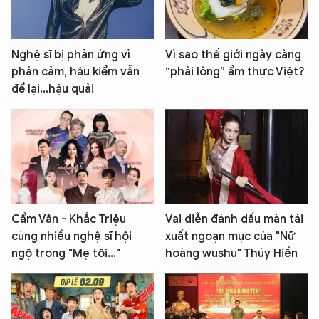
Nghệ sĩ bị phản ứng vì
Vì sao thế giới ngày càng
phản cảm, hậu kiểm vẫn
“phải lòng” ẩm thực Việt?
để lại...hậu quả!
Cẩm Vân - Khắc Triệu
Vai diễn đánh dấu màn tái
cùng nhiều nghệ sĩ hội
xuất ngoạn mục của "Nữ
ngộ trong "Mẹ tôi..."
hoàng wushu" Thúy Hiền