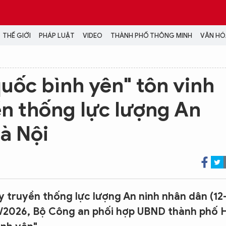
THẾ GIỚI
PHÁP LUẬT
VIDEO
THÀNH PHỐ THÔNG MINH
VĂN HÓA
MEDIA
quốc bình yên" tôn vinh
NH TRỊ - XÃ HỘI
VIDEO
n thống lực lượng An
Đại hội Đảng
PODCAST
ÁP LUẬT
ẢNH
Hà Nội
LONGFORM
N HÓA - GIẢI TRÍ
INFOGRAPHIC
NG Ở HÀ NỘI
LỊCH VẠN SỰ
LTIMEDIA
Podcast
Video
truyền thống lực lượng An ninh nhân dân (12
Ảnh
/7/2026, Bộ Công an phối hợp UBND thành phố 
Infographic