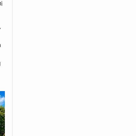
i
,
n
g