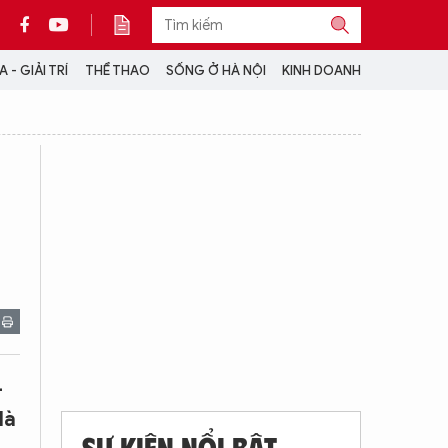
 - GIẢI TRÍ
THỂ THAO
SỐNG Ở HÀ NỘI
KINH DOANH
THÔNG TIN THÊM
CỘNG TÁC VỚI ANTĐ
TRA CỨU XE
HOTLINE: 032 9907 579
-
Hà
SỰ KIỆN NỔI BẬT