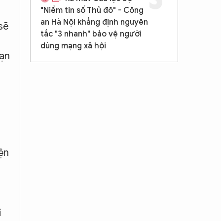
"Niềm tin số Thủ đô" - Công
an Hà Nội khẳng định nguyên
sẽ
tắc "3 nhanh" bảo vệ người
dùng mạng xã hội
oạn
ện
i