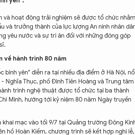
ình yên".
ãm và hoạt động trải nghiệm sẽ được tổ chức nhằ
ấu và trưởng thành của lực lượng An ninh nhân dân
lòng yêu nước và sự tri ân đối với những đóng góp
ĩ.
m về hành trình 80 năm
 bình yên" diễn ra tại nhiều địa điểm ở Hà Nội, nổ
 - Nghĩa Thục, phố Đinh Tiên Hoàng và Trung tâm
hành trình nghệ thuật được tổ chức tại ba thành
Chí Minh, hướng tới kỷ niệm 80 năm Ngày truyền
 khai mạc vào tối 9/7 tại Quảng trường Đông Kinh
ên hồ Hoàn Kiếm, chương trình sẽ kết hợp nghi lễ,