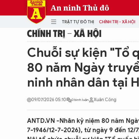
An ninh Thủ đô
TRẬT TỰ ĐÔ THỊ
CHÍNH TRỊ - XÃ HỘI
CHÍNH TRỊ - XÃ HỘI
DANH MỤC
Chuỗi sự kiện "Tổ 
TRẬT TỰ ĐÔ THỊ
CHÍ
80 năm Ngày truyề
THẾ GIỚI
PH
ninh nhân dân tại 
Quân sự
THÀNH PHỐ THÔNG MINH
VĂ
THỂ THAO
SỐ
09/07/2026 05:10
Xuân Công
0 bình luận
KINH DOANH
MU
ANTD.VN -Nhân kỷ niệm 80 năm Ngày 
7-1946/12-7-2026), từ ngày 9 đến 12