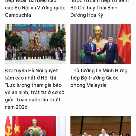
tiếp Đoàn đại biểu cấp
nước Tô Lâm tiếp Tư lệnh
cao Bộ Nội vụ Vương quốc
Bộ Chỉ huy Thái Bình
Campuchia
Dương Hoa Kỳ
Đội tuyển Hà Nội quyết
Thủ tướng Lê Minh Hưng
tâm cao nhất ở Hội thi
tiếp Bộ trưởng Quốc
“Lực lượng tham gia bảo
phòng Malaysia
vệ an ninh, trật tự ở cơ sở
giỏi” toàn quốc lần thứ I
năm 2026