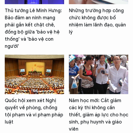
Thủ tướng Lê Minh Hưng:
Những trường hợp công
Bảo đảm an ninh mạng
chức không được bổ
phải gắn kết chặt chẽ,
nhiệm làm lãnh đạo, quản
đồng bộ giữa 'bảo vệ hệ
lý
thống' và 'bảo vệ con
người'
Quốc hội xem xét Nghị
Năm học mới: Cắt giảm
quyết về phòng, chống
các kỳ thi không cần
tội phạm và vi phạm pháp
thiết, giảm áp lực cho học
luật
sinh, phụ huynh và giáo
viên