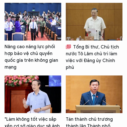
XIN CHÀO,
TÔI LÀ CHATBOT CỦA
Nâng cao năng lực phối
Tổng Bí thư, Chủ tịch
Hãy hỏi tôi bất kỳ điều gì bạn cần biết về
An Ninh Thủ Đô nhé. Tôi sẵn sàng hỗ trợ!
hợp bảo vệ chủ quyền
nước Tô Lâm chủ trì làm
quốc gia trên không gian
việc với Đảng ủy Chính
mạng
phủ
"Làm không tốt việc sắp
Tán thành chủ trương
xếp cơ sở giáo dục sẽ ảnh
thành lập Thành phố