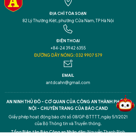
ĐỊA CHỈ TÒA SOẠN
82 Lý Thường Kiệt, phường Cửa Nam, TP Hà Nội
ĐIỆN THOẠI
+84-24 3942 6355
ĐƯỜNG DÂY NÓNG: 032 9907 579
5 điểm nghẽn của Hà Nội
giải pháp xử lý điểm nghẽn của
EMAIL
antdcahn@gmail.com
AN NINH THỦ ĐÔ - CƠ QUAN CỦA CÔNG AN THÀNH PHỐ HÀ
NỘI - CHUYÊN TRANG CỦA BÁO CAND
Giấy phép hoạt động báo chí số 08/GP-BTTTT, ngày 5/1/2021
của Bộ Thông tin và Truyền thông.
Tổng Biên tập Báo Công an Nhân dân:
Nguyễn Thanh Bình