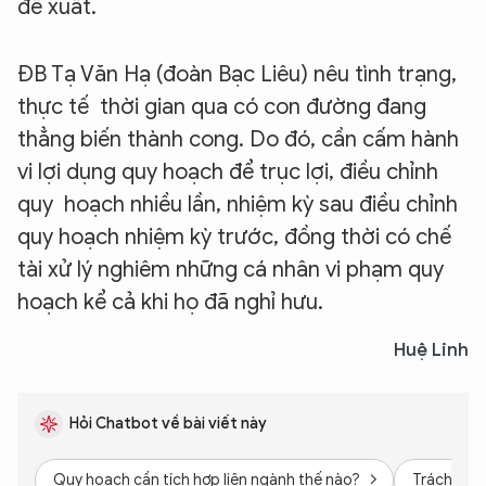
đề xuất.
ĐB Tạ Văn Hạ (đoàn Bạc Liêu) nêu tình trạng,
thực tế thời gian qua có con đường đang
thẳng biến thành cong. Do đó, cần cấm hành
vi lợi dụng quy hoạch để trục lợi, điều chỉnh
quy hoạch nhiều lần, nhiệm kỳ sau điều chỉnh
quy hoạch nhiệm kỳ trước, đồng thời có chế
tài xử lý nghiêm những cá nhân vi phạm quy
hoạch kể cả khi họ đã nghỉ hưu.
Huệ Linh
XIN CHÀO,
TÔI LÀ CHATBOT CỦA
Hỏi Chatbot về bài viết này
Quy hoạch cần tích hợp liên ngành thế nào?
Trách nhiệ
Hãy hỏi tôi bất kỳ điều gì bạn cần biết về