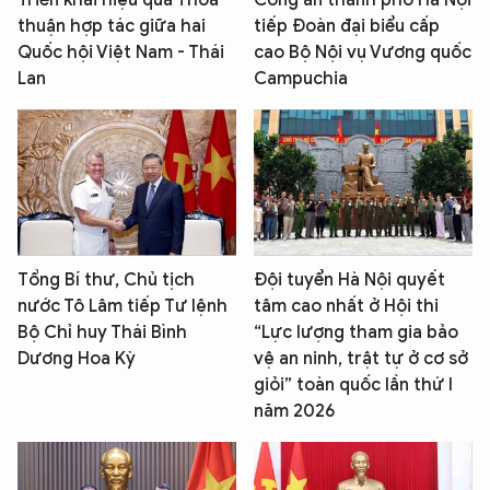
Triển khai hiệu quả Thỏa
Công an thành phố Hà Nội
thuận hợp tác giữa hai
tiếp Đoàn đại biểu cấp
Quốc hội Việt Nam - Thái
cao Bộ Nội vụ Vương quốc
Lan
Campuchia
Tổng Bí thư, Chủ tịch
Đội tuyển Hà Nội quyết
nước Tô Lâm tiếp Tư lệnh
tâm cao nhất ở Hội thi
Bộ Chỉ huy Thái Bình
“Lực lượng tham gia bảo
Dương Hoa Kỳ
vệ an ninh, trật tự ở cơ sở
giỏi” toàn quốc lần thứ I
năm 2026