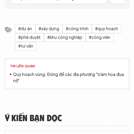
An Ninh Thủ Đô nhé. Tôi sẵn sàng hỗ trợ!
#dự án
#xây dựng
#công trình
#quy hoạch
#phê duyệt
#khu công nghiệp
#công viên
#tư vấn
TIN LIÊN QUAN
Quy hoạch vùng: Đừng để các địa phương "trăm hoa đua
nở"
Ý KIẾN BẠN ĐỌC