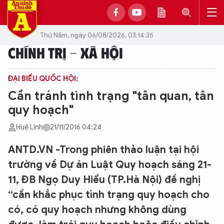
Thứ Năm, ngày 06/08/2026, 03:14:35
CHÍNH TRỊ - XÃ HỘI
ĐẠI BIỂU QUỐC HỘI:
Cần tránh tình trạng "tân quan, tân
quy hoạch"
Huệ Linh
21/11/2016 04:24
ANTD.VN -Trong phiên thảo luận tại hội
trường về Dự án Luật Quy hoạch sáng 21-
11, ĐB Ngọ Duy Hiểu (TP.Hà Nội) đề nghị
“cần khắc phục tình trạng quy hoạch cho
có, có quy hoạch nhưng không dùng